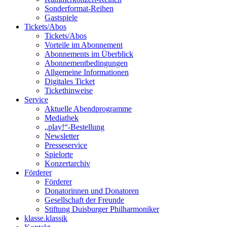
Sonderformat-Reihen
Gastspiele
Tickets/Abos
Tickets/Abos
Vorteile im Abonnement
Abonnements im Überblick
Abonnement­bedingungen
Allgemeine Informationen
Digitales Ticket
Ticket­hinweise
Service
Aktuelle Abendprogramme
Mediathek
„play!“-Bestellung
Newsletter
Presseservice
Spielorte
Konzertarchiv
Förderer
Förderer
Donatorinnen und Donatoren
Gesellschaft der Freunde
Stiftung Duisburger Philharmoniker
klasse.klassik