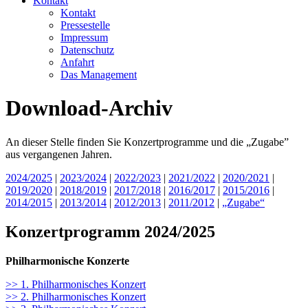
Kontakt
Kontakt
Pressestelle
Impressum
Datenschutz
Anfahrt
Das Management
Download-Archiv
An dieser Stelle finden Sie Konzertprogramme und die „Zugabe”
aus vergangenen Jahren.
2024/2025
|
2023/2024
|
2022/2023
|
2021/2022
|
2020/2021
|
2019/2020
|
2018/2019
|
2017/2018
|
2016/2017
|
2015/2016
|
2014/2015
|
2013/2014
|
2012/2013
|
2011/2012
|
„Zugabe“
Konzertprogramm 2024/2025
Philharmonische Konzerte
>> 1. Philharmonisches Konzert
>> 2. Philharmonisches Konzert