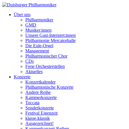
Über uns
Philharmoniker
GMD
Musiker:innen
Unsere Gast-Interpret:innen
Philharmonie Mercatorhalle
Die Eule-Orgel
Management
Philharmonischer Chor
CDs
Freie Orchesterstellen
Aktuelles
Konzerte
Konzertkalender
Philharmonische Konzerte
Andere Reihe
Kammerkonzerte
Toccata
Sonderkonzerte
Festival Eigenzeit
klasse.klassik
Ausgezeichnet!
Kammerkonzert-Reihen