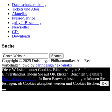
Datenschutzerklärung
Tickets und Abos
Aktuelles
Presse-Service
„play!“-Bestellung
Newsletter
CDs
Downloads
Suche
Suche
nach
Copyright © 2025
Duisburger Philharmoniker
. Alle Rechte
vorbehalten.
pwd by
barthdesign
/
axf-grafix
Diese Website benutzt Cookies. Bitte bestätigen Sie Ihr
Einverständnis, indem Sie auf OK klicken. Beachten Sie unsere
Datenschutzerklärung
. In Ihren Browsereinstellungen können Sie
festlegen, ob Cookies akzeptiert werden und Cookies löschen.
OK