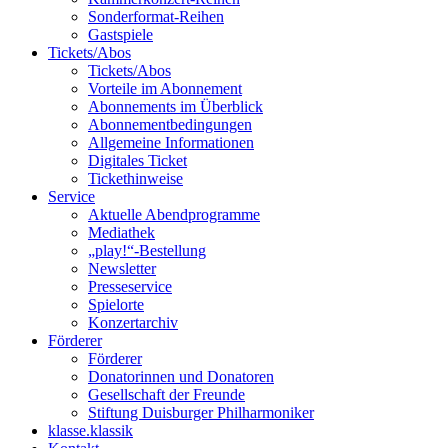
Sonderformat-Reihen
Gastspiele
Tickets/Abos
Tickets/Abos
Vorteile im Abonnement
Abonnements im Überblick
Abonnement­bedingungen
Allgemeine Informationen
Digitales Ticket
Ticket­hinweise
Service
Aktuelle Abendprogramme
Mediathek
„play!“-Bestellung
Newsletter
Presseservice
Spielorte
Konzertarchiv
Förderer
Förderer
Donatorinnen und Donatoren
Gesellschaft der Freunde
Stiftung Duisburger Philharmoniker
klasse.klassik