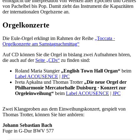
ermöglicht die Interpretation von Werken aller Epochen und Genres
von Pachelbel bis Pop. Damit zieht das Instrument die Kapazitäten
der internationalen Orgelszene an.
Orgelkonzerte
Die Eule-Orgel erklingt im Rahmen der Reihe
„Toccata ·
Orgelkonzerte am Samstagnachmittag“
Auf CD können Sie die Orgel in bislang zwei Aufnahmen hören,
die auch auf der
Seite „CDs“
zu finden sind:
Roland Maria Stangier
„English Town Hall Organ“
beim
Label ACOUSENCE
|
JPC
Iveta Apkalna und Thomas Trotter
„Die neue Orgel der
Philharmonie Mercatorhalle Duisburg · Konzert zur
Orgeleinweihung“
beim
Label ACOUSENCE
|
JPC
Zwei Klangproben aus dem Einweihungskonzert, gespielt von
Thomas Trotter, können Sie hier anhören:
Johann Sebastian Bach
Fuge in G-Dur BWV 577