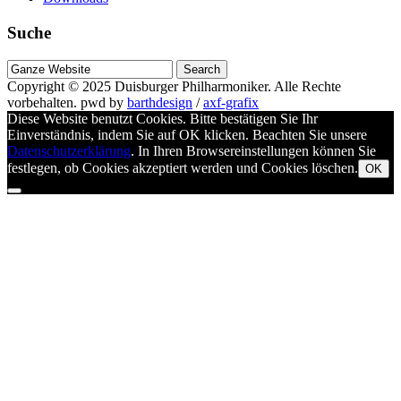
Suche
Suche
nach
Copyright © 2025
Duisburger Philharmoniker
. Alle Rechte
vorbehalten.
pwd by
barthdesign
/
axf-grafix
Diese Website benutzt Cookies. Bitte bestätigen Sie Ihr
Einverständnis, indem Sie auf OK klicken. Beachten Sie unsere
Datenschutzerklärung
. In Ihren Browsereinstellungen können Sie
festlegen, ob Cookies akzeptiert werden und Cookies löschen.
OK