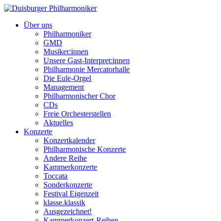
Über uns
Philharmoniker
GMD
Musiker:innen
Unsere Gast-Interpret:innen
Philharmonie Mercatorhalle
Die Eule-Orgel
Management
Philharmonischer Chor
CDs
Freie Orchesterstellen
Aktuelles
Konzerte
Konzertkalender
Philharmonische Konzerte
Andere Reihe
Kammerkonzerte
Toccata
Sonderkonzerte
Festival Eigenzeit
klasse.klassik
Ausgezeichnet!
Kammerkonzert-Reihen