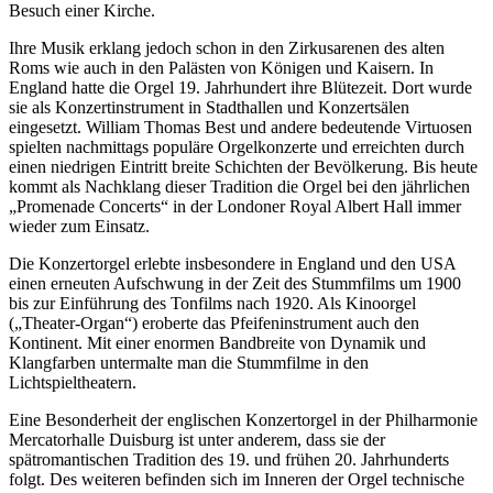
Besuch einer Kirche.
Ihre Musik erklang jedoch schon in den Zirkusarenen des alten
Roms wie auch in den Palästen von Königen und Kaisern. In
England hatte die Orgel 19. Jahrhundert ihre Blütezeit. Dort wurde
sie als Konzertinstrument in Stadthallen und Konzertsälen
eingesetzt. William Thomas Best und andere bedeutende Virtuosen
spielten nachmittags populäre Orgelkonzerte und erreichten durch
einen niedrigen Eintritt breite Schichten der Bevölkerung. Bis heute
kommt als Nachklang dieser Tradition die Orgel bei den jährlichen
„Promenade Concerts“ in der Londoner Royal Albert Hall immer
wieder zum Einsatz.
Die Konzertorgel erlebte insbesondere in England und den USA
einen erneuten Aufschwung in der Zeit des Stummfilms um 1900
bis zur Einführung des Tonfilms nach 1920. Als Kinoorgel
(„Theater-Organ“) eroberte das Pfeifeninstrument auch den
Kontinent. Mit einer enormen Bandbreite von Dynamik und
Klangfarben untermalte man die Stummfilme in den
Lichtspieltheatern.
Eine Besonderheit der englischen Konzertorgel in der Philharmonie
Mercatorhalle Duisburg ist unter anderem, dass sie der
spätromantischen Tradition des 19. und frühen 20. Jahrhunderts
folgt. Des weiteren befinden sich im Inneren der Orgel technische