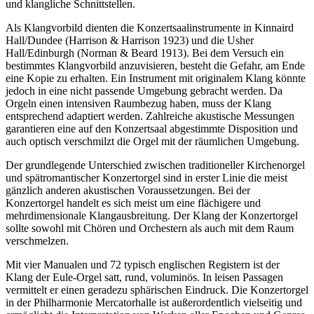
und klangliche Schnittstellen.
Als Klangvorbild dienten die Konzertsaalinstrumente in Kinnaird
Hall/Dundee (Harrison & Harrison 1923) und die Usher
Hall/Edinburgh (Norman & Beard 1913). Bei dem Versuch ein
bestimmtes Klangvorbild anzuvisieren, besteht die Gefahr, am Ende
eine Kopie zu erhalten. Ein Instrument mit originalem Klang könnte
jedoch in eine nicht passende Umgebung gebracht werden. Da
Orgeln einen intensiven Raumbezug haben, muss der Klang
entsprechend adaptiert werden. Zahlreiche akustische Messungen
garantieren eine auf den Konzertsaal abgestimmte Disposition und
auch optisch verschmilzt die Orgel mit der räumlichen Umgebung.
Der grundlegende Unterschied zwischen traditioneller Kirchenorgel
und spätromantischer Konzertorgel sind in erster Linie die meist
gänzlich anderen akustischen Voraussetzungen. Bei der
Konzertorgel handelt es sich meist um eine flächigere und
mehrdimensionale Klangausbreitung. Der Klang der Konzertorgel
sollte sowohl mit Chören und Orchestern als auch mit dem Raum
verschmelzen.
Mit vier Manualen und 72 typisch englischen Registern ist der
Klang der Eule-Orgel satt, rund, voluminös. In leisen Passagen
vermittelt er einen geradezu sphärischen Eindruck. Die Konzertorgel
in der Philharmonie Mercatorhalle ist außerordentlich vielseitig und