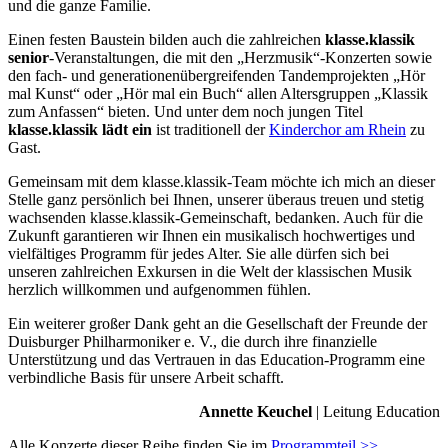
und die ganze Familie.
Einen festen Baustein bilden auch die zahlreichen
klasse.klassik
senior
-Veranstaltungen, die mit den „Herzmusik“-Konzerten sowie
den fach- und generationenübergreifenden Tandemprojekten „Hör
mal Kunst“ oder „Hör mal ein Buch“ allen Altersgruppen „Klassik
zum Anfassen“ bieten. Und unter dem noch jungen Titel
klasse.klassik lädt ein
ist traditionell der
Kinderchor am Rhein
zu
Gast.
Gemeinsam mit dem klasse.klassik-Team möchte ich mich an dieser
Stelle ganz persönlich bei Ihnen, unserer überaus treuen und stetig
wachsenden klasse.klassik-Gemeinschaft, bedanken. Auch für die
Zukunft garantieren wir Ihnen ein musikalisch hochwertiges und
vielfältiges Programm für jedes Alter. Sie alle dürfen sich bei
unseren zahlreichen Exkursen in die Welt der klassischen Musik
herzlich willkommen und aufgenommen fühlen.
Ein weiterer großer Dank geht an die Gesellschaft der Freunde der
Duisburger Philharmoniker e. V., die durch ihre finanzielle
Unterstützung und das Vertrauen in das Education-Programm eine
verbindliche Basis für unsere Arbeit schafft.
Annette Keuchel
| Leitung Education
Alle Konzerte dieser Reihe finden Sie im
Programmteil >>