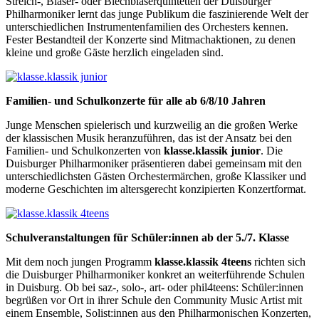
Streich-, Bläser- oder Blechbläserquintetten der Duisburger
Philharmoniker lernt das junge Publikum die faszinierende Welt der
unterschiedlichen Instrumentenfamilien des Orchesters kennen.
Fester Bestandteil der Konzerte sind Mitmachaktionen, zu denen
kleine und große Gäste herzlich eingeladen sind.
klasse.klassik
junior
Familien- und Schulkonzerte für alle ab 6/8/10 Jahren
Junge Menschen spielerisch und kurzweilig an die großen Werke
der klassischen Musik heranzuführen, das ist der Ansatz bei den
Familien- und Schulkonzerten von
klasse.klassik junior
. Die
Duisburger Philharmoniker präsentieren dabei gemeinsam mit den
unter­schied­lichsten Gästen Orchestermärchen, große Klassiker und
moderne Geschichten im altersgerecht konzipierten Konzertformat.
klasse.klassik
4teens
Schulveranstaltungen für Schüler:innen ab der 5./7. Klasse
Mit dem noch jungen Programm
klasse.klassik 4teens
richten sich
die Duisburger Philharmoniker konkret an weiterführende Schulen
in Duisburg. Ob bei saz-, solo-, art- oder phil4teens: Schüler:innen
begrüßen vor Ort in ihrer Schule den Community Music Artist mit
einem Ensemble, Solist:innen aus den Philharmonischen Konzerten,