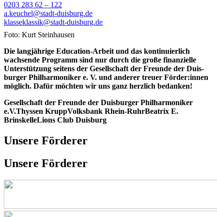
0203 283 62 – 122
a.keuchel@stadt-duisburg.de
klasseklassik@stadt-duisburg.de
Foto: Kurt Steinhausen
Die lang­jährige Education-Arbeit und das konti­nuierlich
wachsende Programm sind nur durch die große finan­zielle
Unter­stützung seitens der Gesell­schaft der Freunde der Duis­
burger Phil­harmoniker e. V. und anderer treuer Förder:innen
möglich. Dafür möchten wir uns ganz herzlich bedanken!
Gesellschaft der Freunde der Duisburger Philharmoniker
e.V.
Thyssen Krupp
Volksbank Rhein-Ruhr
Beatrix E.
Brinskelle
Lions Club Duisburg
Unsere Förderer
Unsere Förderer