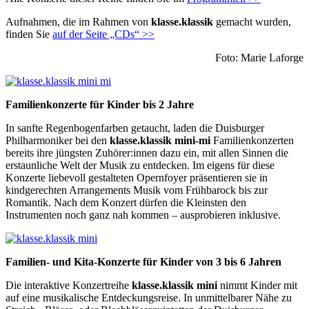
Aufnahmen, die im Rahmen von
klasse.klassik
gemacht wurden,
finden Sie
auf der Seite „CDs“ >>
Foto: Marie Laforge
klasse.klassik
mini-
Familienkonzerte für Kinder bis 2 Jahre
mi
In sanfte Regenbogenfarben getaucht, laden die Duisburger
Philharmoniker bei den
klasse.klassik mini-mi
Familienkonzerten
bereits ihre jüngsten Zuhörer:innen dazu ein, mit allen Sinnen die
erstaunliche Welt der Musik zu entdecken. Im eigens für diese
Konzerte liebevoll gestalteten Opernfoyer präsentieren sie in
kindgerechten Arrangements Musik vom Frühbarock bis zur
Romantik. Nach dem Konzert dürfen die Kleinsten den
Instrumenten noch ganz nah kommen – ausprobieren inklusive.
klasse.klassik
mini
Familien- und Kita-Konzerte für Kinder von 3 bis 6 Jahren
Die interaktive Konzertreihe
klasse.klassik mini
nimmt Kinder mit
auf eine musikalische Entdeckungsreise. In unmittelbarer Nähe zu