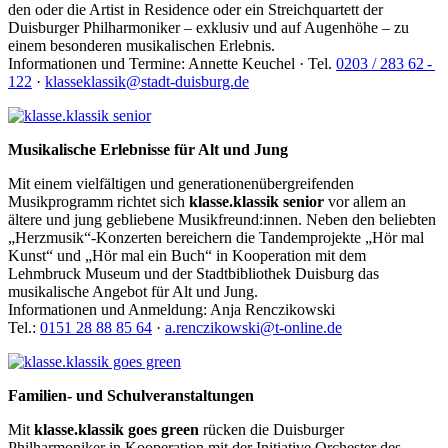
den oder die Artist in Residence oder ein Streichquartett der
Duisburger Philharmoniker – exklusiv und auf Augenhöhe – zu
einem besonderen musikalischen Erlebnis.
Informationen und Termine: Annette Keuchel · Tel.
0203 / 283 62 -
122
·
klasseklassik@stadt-duisburg.de
klasse.klassik
senior
Musikalische Erlebnisse für Alt und Jung
Mit einem vielfältigen und generationenübergreifenden
Musikprogramm richtet sich
klasse.klassik senior
vor allem an
ältere und jung gebliebene Musikfreund:innen. Neben den beliebten
„Herzmusik“-Konzerten bereichern die Tandemprojekte „Hör mal
Kunst“ und „Hör mal ein Buch“ in Kooperation mit dem
Lehmbruck Museum und der Stadtbibliothek Duisburg das
musikalische Angebot für Alt und Jung.
Informationen und Anmeldung: Anja Renczikowski
Tel.:
0151 28 88 85 64
·
a.renczikowski@t-online.de
klasse.klassik
goes
Familien- und Schulveranstaltungen
green
Mit
klasse.klassik goes green
rücken die Duisburger
Philharmoniker in Kooperation mit der Initiative Orchester des