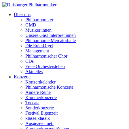
Über uns
Philharmoniker
GMD
Musiker:innen
Unsere Gast-Interpret:innen
Philharmonie Mercatorhalle
Die Eule-Orgel
Management
Philharmonischer Chor
CDs
Freie Orchesterstellen
Aktuelles
Konzerte
Konzertkalender
Philharmonische Konzerte
Andere Reihe
Kammerkonzerte
Toccata
Sonderkonzerte
Festival Eigenzeit
klasse.klassik
Ausgezeichnet!
Kammerkonzert-Reihen