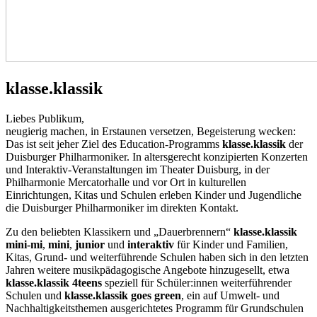
klasse.klassik
Liebes Publikum,
neugierig machen, in Erstaunen versetzen, Begeisterung wecken:
Das ist seit jeher Ziel des
Education-Programms
klasse.klassik
der
Duisburger Phil­harmoniker. In altersgerecht konzipierten Konzerten
und Interaktiv-Veranstaltungen im Theater Duisburg, in der
Philharmonie Mercatorhalle und vor Ort in kulturellen
Einrichtungen, Kitas und Schulen erleben Kinder und Jugendliche
die Duisburger Philharmoniker im direkten Kontakt.
Zu den beliebten Klassikern und „Dauerbrennern“
klasse.klassik
mini-mi
,
mini
,
junior
und
interaktiv
für Kinder und Familien,
Kitas, Grund- und weiterführende Schulen haben sich in den letzten
Jahren weitere musikpädagogische Angebote hinzugesellt, etwa
klasse.klassik 4teens
speziell für Schüler:innen weiterführender
Schulen und
klasse.klassik goes green
, ein auf Umwelt- und
Nachhaltigkeitsthemen ausgerichtetes Programm für Grundschulen