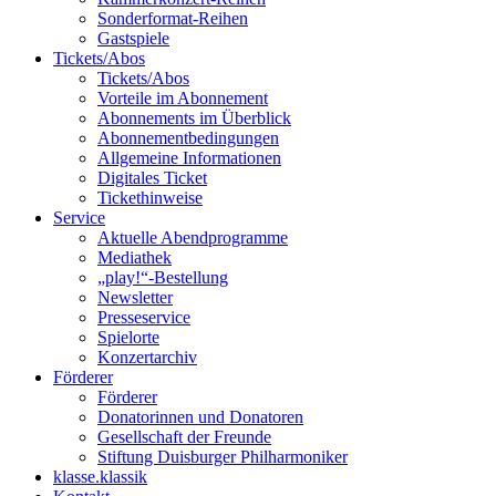
Sonderformat-Reihen
Gastspiele
Tickets/Abos
Tickets/Abos
Vorteile im Abonnement
Abonnements im Überblick
Abonnement­bedingungen
Allgemeine Informationen
Digitales Ticket
Ticket­hinweise
Service
Aktuelle Abendprogramme
Mediathek
„play!“-Bestellung
Newsletter
Presseservice
Spielorte
Konzertarchiv
Förderer
Förderer
Donatorinnen und Donatoren
Gesellschaft der Freunde
Stiftung Duisburger Philharmoniker
klasse.klassik