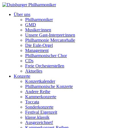
Über uns
Philharmoniker
GMD
Musiker:innen
Unsere Gast-Interpret:innen
Philharmonie Mercatorhalle
Die Eule-Orgel
Management
Philharmonischer Chor
CDs
Freie Orchesterstellen
Aktuelles
Konzerte
Konzertkalender
Philharmonische Konzerte
Andere Reihe
Kammerkonzerte
Toccata
Sonderkonzerte
Festival Eigenzeit
klasse.klassik
Ausgezeichnet!
Kammerkonzert-Reihen