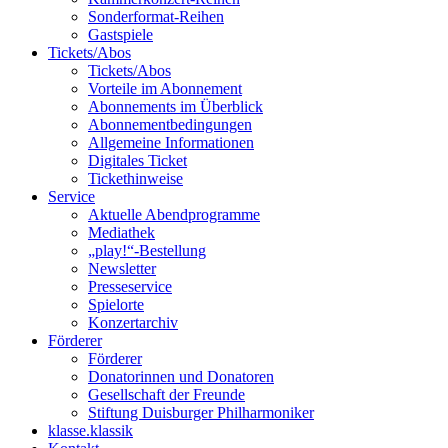
Sonderformat-Reihen
Gastspiele
Tickets/Abos
Tickets/Abos
Vorteile im Abonnement
Abonnements im Überblick
Abonnement­bedingungen
Allgemeine Informationen
Digitales Ticket
Ticket­hinweise
Service
Aktuelle Abendprogramme
Mediathek
„play!“-Bestellung
Newsletter
Presseservice
Spielorte
Konzertarchiv
Förderer
Förderer
Donatorinnen und Donatoren
Gesellschaft der Freunde
Stiftung Duisburger Philharmoniker
klasse.klassik