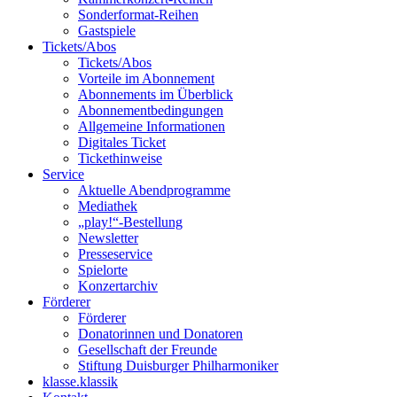
Sonderformat-Reihen
Gastspiele
Tickets/Abos
Tickets/Abos
Vorteile im Abonnement
Abonnements im Überblick
Abonnement­bedingungen
Allgemeine Informationen
Digitales Ticket
Ticket­hinweise
Service
Aktuelle Abendprogramme
Mediathek
„play!“-Bestellung
Newsletter
Presseservice
Spielorte
Konzertarchiv
Förderer
Förderer
Donatorinnen und Donatoren
Gesellschaft der Freunde
Stiftung Duisburger Philharmoniker
klasse.klassik