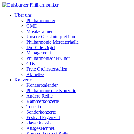
Über uns
Philharmoniker
GMD
Musiker:innen
Unsere Gast-Interpret:innen
Philharmonie Mercatorhalle
Die Eule-Orgel
Management
Philharmonischer Chor
CDs
Freie Orchesterstellen
Aktuelles
Konzerte
Konzertkalender
Philharmonische Konzerte
Andere Reihe
Kammerkonzerte
Toccata
Sonderkonzerte
Festival Eigenzeit
klasse.klassik
Ausgezeichnet!
Kammerkonzert-Reihen