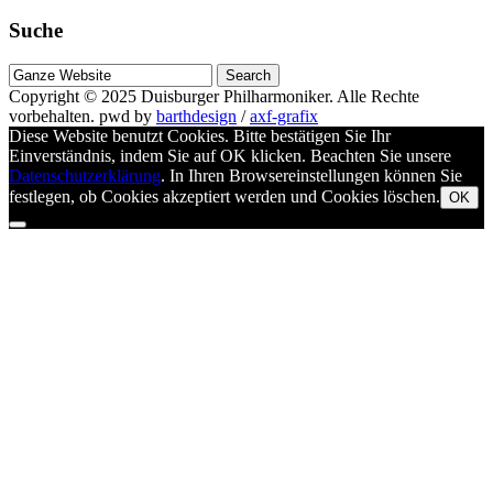
Suche
Suche
nach
Copyright © 2025
Duisburger Philharmoniker
. Alle Rechte
vorbehalten.
pwd by
barthdesign
/
axf-grafix
Diese Website benutzt Cookies. Bitte bestätigen Sie Ihr
Einverständnis, indem Sie auf OK klicken. Beachten Sie unsere
Datenschutzerklärung
. In Ihren Browsereinstellungen können Sie
festlegen, ob Cookies akzeptiert werden und Cookies löschen.
OK