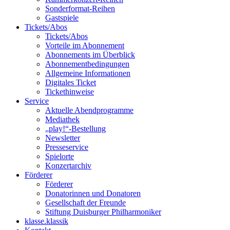
Sonderformat-Reihen
Gastspiele
Tickets/Abos
Tickets/Abos
Vorteile im Abonnement
Abonnements im Überblick
Abonnement­bedingungen
Allgemeine Informationen
Digitales Ticket
Ticket­hinweise
Service
Aktuelle Abendprogramme
Mediathek
„play!“-Bestellung
Newsletter
Presseservice
Spielorte
Konzertarchiv
Förderer
Förderer
Donatorinnen und Donatoren
Gesellschaft der Freunde
Stiftung Duisburger Philharmoniker
klasse.klassik