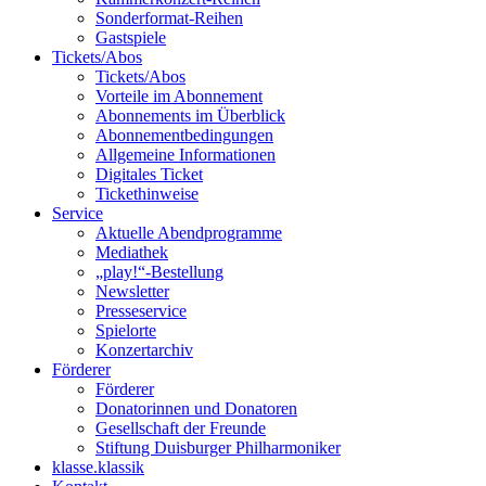
Sonderformat-Reihen
Gastspiele
Tickets/Abos
Tickets/Abos
Vorteile im Abonnement
Abonnements im Überblick
Abonnement­bedingungen
Allgemeine Informationen
Digitales Ticket
Ticket­hinweise
Service
Aktuelle Abendprogramme
Mediathek
„play!“-Bestellung
Newsletter
Presseservice
Spielorte
Konzertarchiv
Förderer
Förderer
Donatorinnen und Donatoren
Gesellschaft der Freunde
Stiftung Duisburger Philharmoniker
klasse.klassik