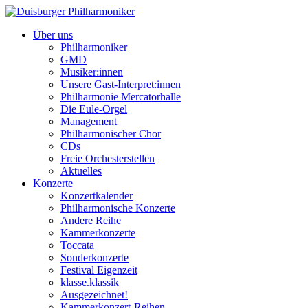
Über uns
Philharmoniker
GMD
Musiker:innen
Unsere Gast-Interpret:innen
Philharmonie Mercatorhalle
Die Eule-Orgel
Management
Philharmonischer Chor
CDs
Freie Orchesterstellen
Aktuelles
Konzerte
Konzertkalender
Philharmonische Konzerte
Andere Reihe
Kammerkonzerte
Toccata
Sonderkonzerte
Festival Eigenzeit
klasse.klassik
Ausgezeichnet!
Kammerkonzert-Reihen