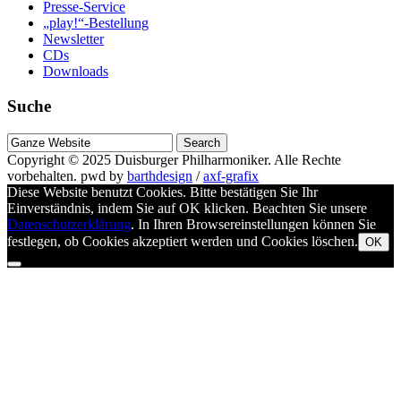
Presse-Service
„play!“-Bestellung
Newsletter
CDs
Downloads
Suche
Suche
nach
Copyright © 2025
Duisburger Philharmoniker
. Alle Rechte
vorbehalten.
pwd by
barthdesign
/
axf-grafix
Diese Website benutzt Cookies. Bitte bestätigen Sie Ihr
Einverständnis, indem Sie auf OK klicken. Beachten Sie unsere
Datenschutzerklärung
. In Ihren Browsereinstellungen können Sie
festlegen, ob Cookies akzeptiert werden und Cookies löschen.
OK