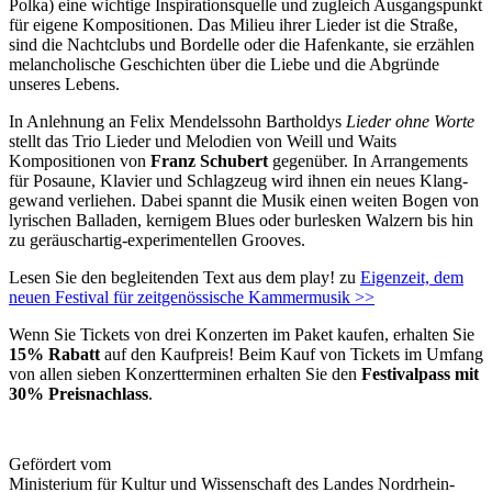
Polka) eine wichtige Inspirationsquelle und zugleich Ausgangspunkt
für eigene Kompositionen. Das Milieu ihrer Lieder ist die Straße,
sind die Nachtclubs und Bordelle oder die Hafenkante, sie erzählen
melancholische Geschichten über die Liebe und die Abgründe
unseres Lebens.
In Anlehnung an Felix Mendelssohn Bartholdys
Lieder ohne Worte
stellt das Trio Lieder und Melodien von Weill und Waits
Kompositionen von
Franz Schubert
gegenüber. In Arrangements
für Posaune, Klavier und Schlagzeug wird ihnen ein neues Klang­
gewand verliehen. Dabei spannt die Musik einen weiten Bogen von
lyrischen Balladen, kernigem Blues oder burlesken Walzern bis hin
zu geräuschartig-experimentellen Grooves.
Lesen Sie den begleitenden Text aus dem play! zu
Eigenzeit, dem
neuen Festival für zeit­genössische Kammermusik >>
Wenn Sie Tickets von drei Konzerten im Paket kaufen, erhalten Sie
15% Rabatt
auf den Kauf­preis! Beim Kauf von Tickets im Umfang
von allen sieben Konzert­terminen erhalten Sie den
Festival­pass mit
30% Preisnachlass
.
Gefördert vom
Ministerium für Kultur und Wissenschaft des Landes Nordrhein-