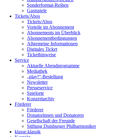
Sonderformat-Reihen
Gastspiele
Tickets/Abos
Tickets/Abos
Vorteile im Abonnement
Abonnements im Überblick
Abonnement­bedingungen
Allgemeine Informationen
Digitales Ticket
Ticket­hinweise
Service
Aktuelle Abendprogramme
Mediathek
„play!“-Bestellung
Newsletter
Presseservice
Spielorte
Konzertarchiv
Förderer
Förderer
Donatorinnen und Donatoren
Gesellschaft der Freunde
Stiftung Duisburger Philharmoniker
klasse.klassik