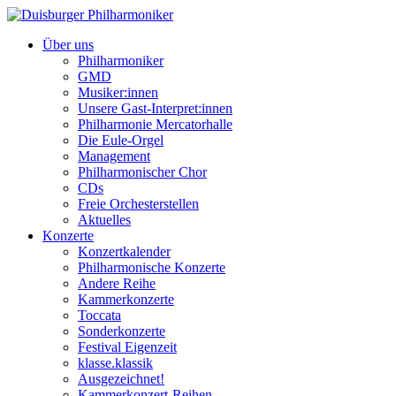
Über uns
Philharmoniker
GMD
Musiker:innen
Unsere Gast-Interpret:innen
Philharmonie Mercatorhalle
Die Eule-Orgel
Management
Philharmonischer Chor
CDs
Freie Orchesterstellen
Aktuelles
Konzerte
Konzertkalender
Philharmonische Konzerte
Andere Reihe
Kammerkonzerte
Toccata
Sonderkonzerte
Festival Eigenzeit
klasse.klassik
Ausgezeichnet!
Kammerkonzert-Reihen