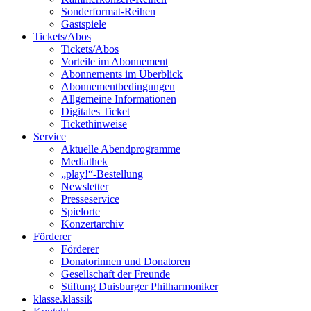
Sonderformat-Reihen
Gastspiele
Tickets/Abos
Tickets/Abos
Vorteile im Abonnement
Abonnements im Überblick
Abonnement­bedingungen
Allgemeine Informationen
Digitales Ticket
Ticket­hinweise
Service
Aktuelle Abendprogramme
Mediathek
„play!“-Bestellung
Newsletter
Presseservice
Spielorte
Konzertarchiv
Förderer
Förderer
Donatorinnen und Donatoren
Gesellschaft der Freunde
Stiftung Duisburger Philharmoniker
klasse.klassik