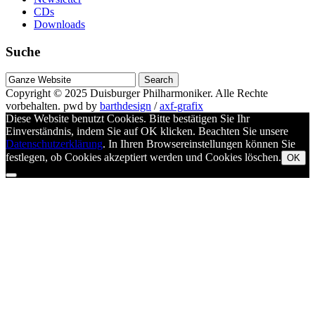
CDs
Downloads
Suche
Suche
nach
Copyright © 2025
Duisburger Philharmoniker
. Alle Rechte
vorbehalten.
pwd by
barthdesign
/
axf-grafix
Diese Website benutzt Cookies. Bitte bestätigen Sie Ihr
Einverständnis, indem Sie auf OK klicken. Beachten Sie unsere
Datenschutzerklärung
. In Ihren Browsereinstellungen können Sie
festlegen, ob Cookies akzeptiert werden und Cookies löschen.
OK