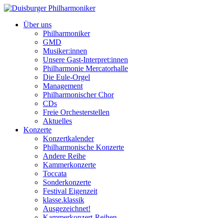
Über uns
Philharmoniker
GMD
Musiker:innen
Unsere Gast-Interpret:innen
Philharmonie Mercatorhalle
Die Eule-Orgel
Management
Philharmonischer Chor
CDs
Freie Orchesterstellen
Aktuelles
Konzerte
Konzertkalender
Philharmonische Konzerte
Andere Reihe
Kammerkonzerte
Toccata
Sonderkonzerte
Festival Eigenzeit
klasse.klassik
Ausgezeichnet!
Kammerkonzert-Reihen