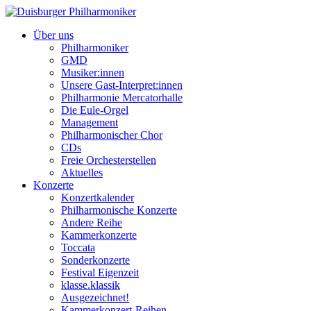
Über uns
Philharmoniker
GMD
Musiker:innen
Unsere Gast-Interpret:innen
Philharmonie Mercatorhalle
Die Eule-Orgel
Management
Philharmonischer Chor
CDs
Freie Orchesterstellen
Aktuelles
Konzerte
Konzertkalender
Philharmonische Konzerte
Andere Reihe
Kammerkonzerte
Toccata
Sonderkonzerte
Festival Eigenzeit
klasse.klassik
Ausgezeichnet!
Kammerkonzert-Reihen