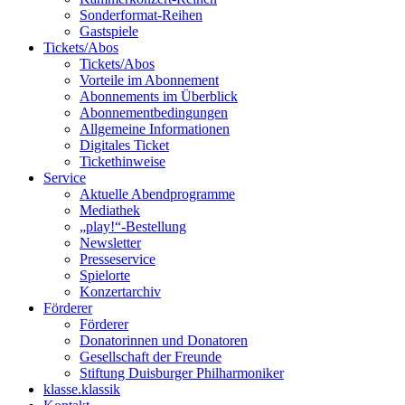
Sonderformat-Reihen
Gastspiele
Tickets/Abos
Tickets/Abos
Vorteile im Abonnement
Abonnements im Überblick
Abonnement­bedingungen
Allgemeine Informationen
Digitales Ticket
Ticket­hinweise
Service
Aktuelle Abendprogramme
Mediathek
„play!“-Bestellung
Newsletter
Presseservice
Spielorte
Konzertarchiv
Förderer
Förderer
Donatorinnen und Donatoren
Gesellschaft der Freunde
Stiftung Duisburger Philharmoniker
klasse.klassik