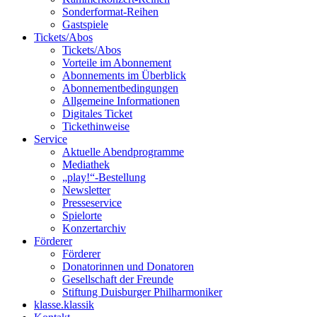
Sonderformat-Reihen
Gastspiele
Tickets/Abos
Tickets/Abos
Vorteile im Abonnement
Abonnements im Überblick
Abonnement­bedingungen
Allgemeine Informationen
Digitales Ticket
Ticket­hinweise
Service
Aktuelle Abendprogramme
Mediathek
„play!“-Bestellung
Newsletter
Presseservice
Spielorte
Konzertarchiv
Förderer
Förderer
Donatorinnen und Donatoren
Gesellschaft der Freunde
Stiftung Duisburger Philharmoniker
klasse.klassik