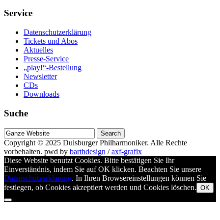
Service
Datenschutzerklärung
Tickets und Abos
Aktuelles
Presse-Service
„play!“-Bestellung
Newsletter
CDs
Downloads
Suche
Suche
nach
Copyright © 2025
Duisburger Philharmoniker
. Alle Rechte
vorbehalten.
pwd by
barthdesign
/
axf-grafix
Diese Website benutzt Cookies. Bitte bestätigen Sie Ihr
Einverständnis, indem Sie auf OK klicken. Beachten Sie unsere
Datenschutzerklärung
. In Ihren Browsereinstellungen können Sie
festlegen, ob Cookies akzeptiert werden und Cookies löschen.
OK