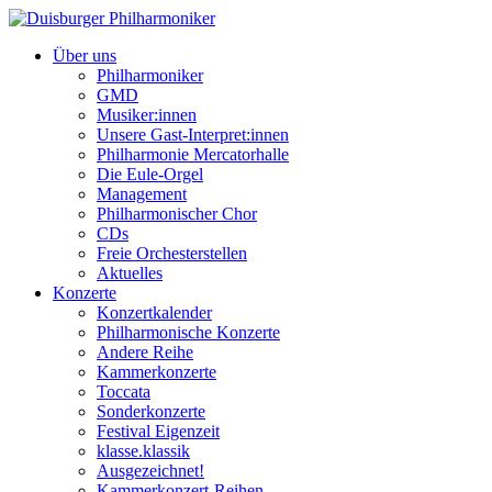
Über uns
Philharmoniker
GMD
Musiker:innen
Unsere Gast-Interpret:innen
Philharmonie Mercatorhalle
Die Eule-Orgel
Management
Philharmonischer Chor
CDs
Freie Orchesterstellen
Aktuelles
Konzerte
Konzertkalender
Philharmonische Konzerte
Andere Reihe
Kammerkonzerte
Toccata
Sonderkonzerte
Festival Eigenzeit
klasse.klassik
Ausgezeichnet!
Kammerkonzert-Reihen