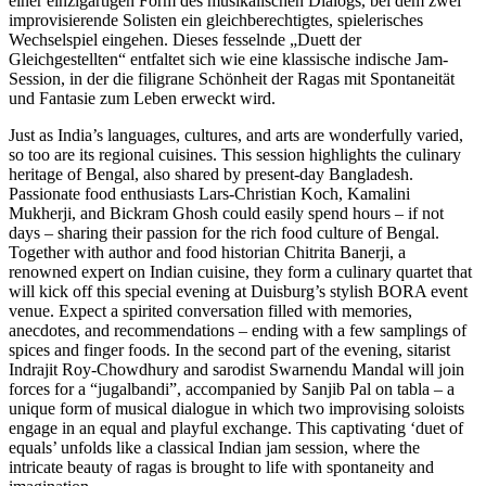
einer einzigartigen Form des musikalischen Dialogs, bei dem zwei
improvisierende Solisten ein gleichberechtigtes, spielerisches
Wechselspiel eingehen. Dieses fesselnde „Duett der
Gleichgestellten“ entfaltet sich wie eine klassische indische Jam-
Session, in der die filigrane Schönheit der Ragas mit Spontaneität
und Fantasie zum Leben erweckt wird.
Just as India’s languages, cultures, and arts are wonderfully varied,
so too are its regional cuisines. This session highlights the culinary
heritage of Bengal, also shared by present-day Bangladesh.
Passionate food enthusiasts Lars-Christian Koch, Kamalini
Mukherji, and Bickram Ghosh could easily spend hours – if not
days – sharing their passion for the rich food culture of Bengal.
Together with author and food historian Chitrita Banerji, a
renowned expert on Indian cuisine, they form a culinary quartet that
will kick off this special evening at Duisburg’s stylish BORA event
venue. Expect a spirited conversation filled with memories,
anecdotes, and recommendations – ending with a few samplings of
spices and finger foods. In the second part of the evening, sitarist
Indrajit Roy-Chowdhury and sarodist Swarnendu Mandal will join
forces for a “jugalbandi”, accompanied by Sanjib Pal on tabla – a
unique form of musical dialogue in which two improvising soloists
engage in an equal and playful exchange. This captivating ‘duet of
equals’ unfolds like a classical Indian jam session, where the
intricate beauty of ragas is brought to life with spontaneity and