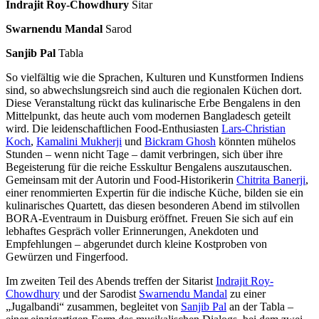
Indrajit Roy-Chowdhury
Sitar
Swarnendu Mandal
Sarod
Sanjib Pal
Tabla
So vielfältig wie die Sprachen, Kulturen und Kunstformen Indiens
sind, so abwechslungsreich sind auch die regionalen Küchen dort.
Diese Veranstaltung rückt das kulinarische Erbe Bengalens in den
Mittelpunkt, das heute auch vom modernen Bangladesch geteilt
wird. Die leidenschaftlichen Food-Enthusiasten
Lars-Christian
Koch
,
Kamalini Mukherji
und
Bickram Ghosh
könnten mühelos
Stunden – wenn nicht Tage – damit verbringen, sich über ihre
Begeisterung für die reiche Esskultur Bengalens auszutauschen.
Gemeinsam mit der Autorin und Food-Historikerin
Chitrita Banerji
,
einer renommierten Expertin für die indische Küche, bilden sie ein
kulinarisches Quartett, das diesen besonderen Abend im stilvollen
BORA-Eventraum in Duisburg eröffnet. Freuen Sie sich auf ein
lebhaftes Gespräch voller Erinnerungen, Anekdoten und
Empfehlungen – abgerundet durch kleine Kostproben von
Gewürzen und Fingerfood.
Im zweiten Teil des Abends treffen der Sitarist
Indrajit Roy-
Chowdhury
und der Sarodist
Swarnendu Mandal
zu einer
„Jugalbandi“ zusammen, begleitet von
Sanjib Pal
an der Tabla –