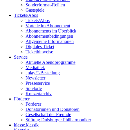
Sonderformat-Reihen
Gastspiele
Tickets/Abos
Tickets/Abos
Vorteile im Abonnement
Abonnements im Überblick
Abonnement­bedingungen
Allgemeine Informationen
Digitales Ticket
Ticket­hinweise
Service
Aktuelle Abendprogramme
Mediathek
„play!“-Bestellung
Newsletter
Presseservice
Spielorte
Konzertarchiv
Förderer
Förderer
Donatorinnen und Donatoren
Gesellschaft der Freunde
Stiftung Duisburger Philharmoniker
klasse.klassik