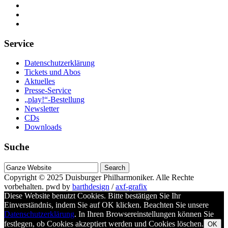
Service
Datenschutzerklärung
Tickets und Abos
Aktuelles
Presse-Service
„play!“-Bestellung
Newsletter
CDs
Downloads
Suche
Suche
nach
Copyright © 2025
Duisburger Philharmoniker
. Alle Rechte
vorbehalten.
pwd by
barthdesign
/
axf-grafix
Diese Website benutzt Cookies. Bitte bestätigen Sie Ihr
Einverständnis, indem Sie auf OK klicken. Beachten Sie unsere
Datenschutzerklärung
. In Ihren Browsereinstellungen können Sie
festlegen, ob Cookies akzeptiert werden und Cookies löschen.
OK