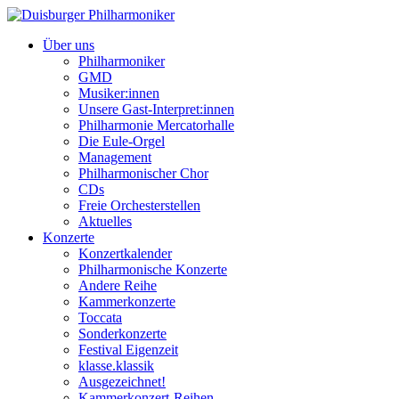
Über uns
Philharmoniker
GMD
Musiker:innen
Unsere Gast-Interpret:innen
Philharmonie Mercatorhalle
Die Eule-Orgel
Management
Philharmonischer Chor
CDs
Freie Orchesterstellen
Aktuelles
Konzerte
Konzertkalender
Philharmonische Konzerte
Andere Reihe
Kammerkonzerte
Toccata
Sonderkonzerte
Festival Eigenzeit
klasse.klassik
Ausgezeichnet!
Kammerkonzert-Reihen