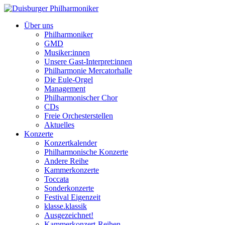
Über uns
Philharmoniker
GMD
Musiker:innen
Unsere Gast-Interpret:innen
Philharmonie Mercatorhalle
Die Eule-Orgel
Management
Philharmonischer Chor
CDs
Freie Orchesterstellen
Aktuelles
Konzerte
Konzertkalender
Philharmonische Konzerte
Andere Reihe
Kammerkonzerte
Toccata
Sonderkonzerte
Festival Eigenzeit
klasse.klassik
Ausgezeichnet!
Kammerkonzert-Reihen