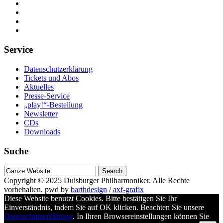
Service
Datenschutzerklärung
Tickets und Abos
Aktuelles
Presse-Service
„play!“-Bestellung
Newsletter
CDs
Downloads
Suche
Suche
nach
Copyright © 2025
Duisburger Philharmoniker
. Alle Rechte
vorbehalten.
pwd by
barthdesign
/
axf-grafix
Diese Website benutzt Cookies. Bitte bestätigen Sie Ihr
Einverständnis, indem Sie auf OK klicken. Beachten Sie unsere
Datenschutzerklärung
. In Ihren Browsereinstellungen können Sie