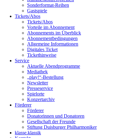
Sonderformat-Reihen
Gastspiele
Tickets/Abos
Tickets/Abos
Vorteile im Abonnement
Abonnements im Überblick
Abonnement­bedingungen
Allgemeine Informationen
Digitales Ticket
Ticket­hinweise
Service
Aktuelle Abendprogramme
Mediathek
„play!“-Bestellung
Newsletter
Presseservice
Spielorte
Konzertarchiv
Förderer
Förderer
Donatorinnen und Donatoren
Gesellschaft der Freunde
Stiftung Duisburger Philharmoniker
klasse.klassik