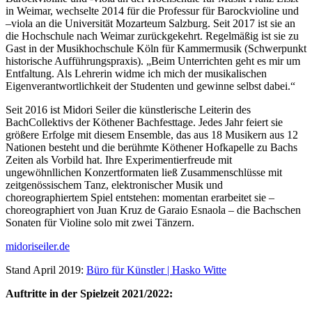
in Weimar, wechselte 2014 für die Professur für Barockvioline und
–viola an die Universität Mozarteum Salzburg. Seit 2017 ist sie an
die Hochschule nach Weimar zurückgekehrt. Regelmäßig ist sie zu
Gast in der Musikhochschule Köln für Kammermusik (Schwerpunkt
historische Aufführungspraxis). „Beim Unterrichten geht es mir um
Entfaltung. Als Lehrerin widme ich mich der musikalischen
Eigenverantwortlichkeit der Studenten und gewinne selbst dabei.“
Seit 2016 ist Midori Seiler die künstlerische Leiterin des
BachCollektivs der Köthener Bachfesttage. Jedes Jahr feiert sie
größere Erfolge mit diesem Ensemble, das aus 18 Musikern aus 12
Nationen besteht und die berühmte Köthener Hofkapelle zu Bachs
Zeiten als Vorbild hat. Ihre Experimentierfreude mit
ungewöhnllichen Konzertformaten ließ Zusammenschlüsse mit
zeitgenössischem Tanz, elektronischer Musik und
choreographiertem Spiel entstehen: momentan erarbeitet sie –
choreographiert von Juan Kruz de Garaio Esnaola – die Bachschen
Sonaten für Violine solo mit zwei Tänzern.
midoriseiler.de
Stand April 2019:
Büro für Künstler | Hasko Witte
Auftritte in der Spielzeit 2021/2022: