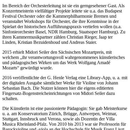
Im Bereich der Orchesterleitung ist sie ein gerngesehener Gast. Als
Konzertmeisterin vielfältiger Projekte leitete sie u.a. das Budapest
Festival Orchester oder die Kammerphilharmonie Bremen und
veranstaltet Workshops für Orchester, die ihre Kenntnisse in der
Spielart der historischen Aufführungspraxis vertiefen wollen (u.a.
Sinfonieorchester Basel, NDR Hamburg, Staatsoper Hamburg). Zu
ihren Kammermusikpartner zählen Christian Rieger, Jaap ter
Linden, Kristian Bezuidenhoud und Andreas Staier.
2015 erhielt Midori Seiler den Sächsischen Mozartpreis, mit
welchem „ihr verantwortungsvoll wahrgenommenes künstlerisches
und pädagogisches Wirken um das Werk Wolfgang Amadé
Mozarts“ gewürdigt wurde.
2016 veröffentlichte der G. Henle Verlag eine Library-App, u. a. mit
der digitalen Ausgabe sämtlicher Werke für Violine von Johann
Sebastian Bach. Die Nutzer können hier die eigens editierten
Fingersatz-Bogenstreicheinrichtungen von Midori Seiler dazu
schalten.
Die Künstlerin ist eine passionierte Pädagogin: Sie gab Meisterkurse
u. a. am Konservatorium Zürich, Brügge, Antwerpen, Weimar,
Stuttgart, Innsbruck und Verona, sowie als Dozentin der Villa
Musica Rheinland-Pfalz. Von 2010 bis 2013 war sie Professorin für
Barockvioline und -viola an der Hochschule für Musik Franz Liszt