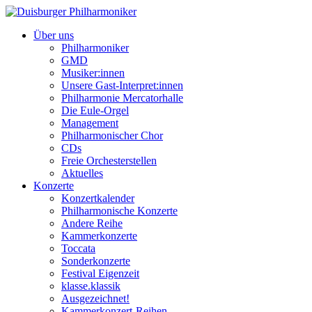
Über uns
Philharmoniker
GMD
Musiker:innen
Unsere Gast-Interpret:innen
Philharmonie Mercatorhalle
Die Eule-Orgel
Management
Philharmonischer Chor
CDs
Freie Orchesterstellen
Aktuelles
Konzerte
Konzertkalender
Philharmonische Konzerte
Andere Reihe
Kammerkonzerte
Toccata
Sonderkonzerte
Festival Eigenzeit
klasse.klassik
Ausgezeichnet!
Kammerkonzert-Reihen