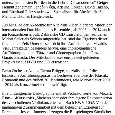
unterschiedlichsten Profilen in die Lehre: Die „modernen“ Geiger
Helmut Zehetmair, Sandòr Végh, Adelina Oprean, David Takeno,
und Eberhard Feltz sowie zwei Spezialisten für Alte Musik: Stephan
Mai und Thomas Hengelbrock.
Als Mitglied der Akademie für Alte Musik Berlin erlebte Midori den
internationalen Durchbruch des Ensembles, ab 2005 bis 2014 auch
am Konzertmeisterpult. Zahlreiche CD-Einspielungen, auf denen
Midori Seiler als Solistin mitgewirkt hat, sind das Ergebnis dieser
fruchtbaren Zeit. Unter diesen sticht ihre Aufnahme von Vivaldis
Vier Jahreszeiten besonders hervor, eine choreographische
Aufführung mit dem Tänzer und Choreographen Juan Cruz de
Garaio Esnaola. Der Mitschnitt dieses europaweit gefeierten
Projekts ist auf DVD und CD erschienen.
Beim Orchester Anima Eterna Brügge, spezialisiert auf die
historische Aufführungspraxis im Orchesterrepertoire der Klassik,
Romantik und des frühen 20. Jahrhunderts, war Midori Seiler 2001
– 2014 als Konzertmeisterin beschäftigt.
Ihre umfangreiche Diskographie enthält Violinkonzerte von Mozart,
Rimskij-Korsakoffs „Sheherezade“ oder ihre eigene Rekonstruktion
des verschollenen Violinkonzertes von Bach BWV 1052. Von der
langjährigen Zusammenarbeit mit dem belgischen Experten für
Fortepiano Jos van Immerseel zeugen die Einspielungen Sämtlicher