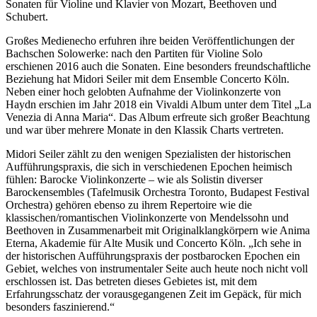
Sonaten für Violine und Klavier von Mozart, Beethoven und
Schubert.
Großes Medienecho erfuhren ihre beiden Veröffentlichungen der
Bachschen Solowerke: nach den Partiten für Violine Solo
erschienen 2016 auch die Sonaten. Eine besonders freundschaftliche
Beziehung hat Midori Seiler mit dem Ensemble Concerto Köln.
Neben einer hoch gelobten Aufnahme der Violinkonzerte von
Haydn erschien im Jahr 2018 ein Vivaldi Album unter dem Titel „La
Venezia di Anna Maria“. Das Album erfreute sich großer Beachtung
und war über mehrere Monate in den Klassik Charts vertreten.
Midori Seiler zählt zu den wenigen Spezialisten der historischen
Aufführungspraxis, die sich in verschiedenen Epochen heimisch
fühlen: Barocke Violinkonzerte – wie als Solistin diverser
Barockensembles (Tafelmusik Orchestra Toronto, Budapest Festival
Orchestra) gehören ebenso zu ihrem Repertoire wie die
klassischen/romantischen Violinkonzerte von Mendelssohn und
Beethoven in Zusammenarbeit mit Originalklangkörpern wie Anima
Eterna, Akademie für Alte Musik und Concerto Köln. „Ich sehe in
der historischen Aufführungspraxis der postbarocken Epochen ein
Gebiet, welches von instrumentaler Seite auch heute noch nicht voll
erschlossen ist. Das betreten dieses Gebietes ist, mit dem
Erfahrungsschatz der vorausgegangenen Zeit im Gepäck, für mich
besonders faszinierend.“