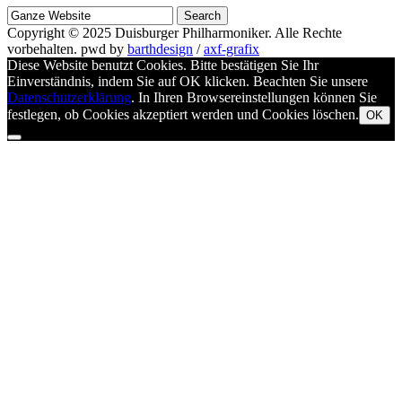
Suche
nach
Copyright © 2025
Duisburger Philharmoniker
. Alle Rechte
vorbehalten.
pwd by
barthdesign
/
axf-grafix
Diese Website benutzt Cookies. Bitte bestätigen Sie Ihr
Einverständnis, indem Sie auf OK klicken. Beachten Sie unsere
Datenschutzerklärung
. In Ihren Browsereinstellungen können Sie
festlegen, ob Cookies akzeptiert werden und Cookies löschen.
OK