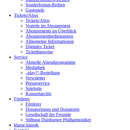
Sonderformat-Reihen
Gastspiele
Tickets/Abos
Tickets/Abos
Vorteile im Abonnement
Abonnements im Überblick
Abonnement­bedingungen
Allgemeine Informationen
Digitales Ticket
Ticket­hinweise
Service
Aktuelle Abendprogramme
Mediathek
„play!“-Bestellung
Newsletter
Presseservice
Spielorte
Konzertarchiv
Förderer
Förderer
Donatorinnen und Donatoren
Gesellschaft der Freunde
Stiftung Duisburger Philharmoniker
klasse.klassik