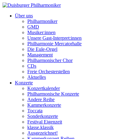
Über uns
Philharmoniker
GMD
Musiker:innen
Unsere Gast-Interpret:innen
Philharmonie Mercatorhalle
Die Eule-Orgel
Management
Philharmonischer Chor
CDs
Freie Orchesterstellen
Aktuelles
Konzerte
Konzertkalender
Philharmonische Konzerte
Andere Reihe
Kammerkonzerte
Toccata
Sonderkonzerte
Festival Eigenzeit
klasse.klassik
Ausgezeichnet!
Kammerkonzert-Reihen