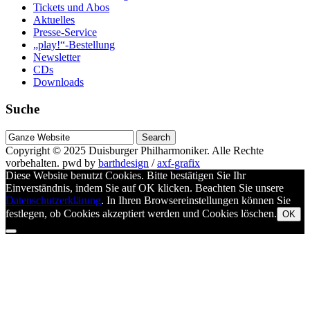
Tickets und Abos
Aktuelles
Presse-Service
„play!“-Bestellung
Newsletter
CDs
Downloads
Suche
Suche
nach
Copyright © 2025
Duisburger Philharmoniker
. Alle Rechte
vorbehalten.
pwd by
barthdesign
/
axf-grafix
Diese Website benutzt Cookies. Bitte bestätigen Sie Ihr
Einverständnis, indem Sie auf OK klicken. Beachten Sie unsere
Datenschutzerklärung
. In Ihren Browsereinstellungen können Sie
festlegen, ob Cookies akzeptiert werden und Cookies löschen.
OK