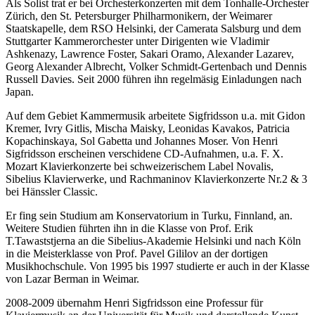
Als Solist trat er bei Orchesterkonzerten mit dem Tonhalle-Orchester
Zürich, den St. Petersburger Philharmonikern, der Weimarer
Staatskapelle, dem RSO Helsinki, der Camerata Salsburg und dem
Stuttgarter Kammerorchester unter Dirigenten wie Vladimir
Ashkenazy, Lawrence Foster, Sakari Oramo, Alexander Lazarev,
Georg Alexander Albrecht, Volker Schmidt-Gertenbach und Dennis
Russell Davies. Seit 2000 führen ihn regelmäsig Einladungen nach
Japan.
Auf dem Gebiet Kammermusik arbeitete Sigfridsson u.a. mit Gidon
Kremer, Ivry Gitlis, Mischa Maisky, Leonidas Kavakos, Patricia
Kopachinskaya, Sol Gabetta und Johannes Moser. Von Henri
Sigfridsson erscheinen verschidene CD-Aufnahmen, u.a. F. X.
Mozart Klavierkonzerte bei schweizerischem Label Novalis,
Sibelius Klavierwerke, und Rachmaninov Klavierkonzerte Nr.2 & 3
bei Hänssler Classic.
Er fing sein Studium am Konservatorium in Turku, Finnland, an.
Weitere Studien führten ihn in die Klasse von Prof. Erik
T.Tawaststjerna an die Sibelius-Akademie Helsinki und nach Köln
in die Meisterklasse von Prof. Pavel Gililov an der dortigen
Musikhochschule. Von 1995 bis 1997 studierte er auch in der Klasse
von Lazar Berman in Weimar.
2008-2009 übernahm Henri Sigfridsson eine Professur für