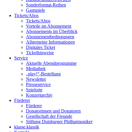
Sonderformat-Reihen
Gastspiele
Tickets/Abos
Tickets/Abos
Vorteile im Abonnement
Abonnements im Überblick
Abonnement­bedingungen
Allgemeine Informationen
Digitales Ticket
Ticket­hinweise
Service
Aktuelle Abendprogramme
Mediathek
„play!“-Bestellung
Newsletter
Presseservice
Spielorte
Konzertarchiv
Förderer
Förderer
Donatorinnen und Donatoren
Gesellschaft der Freunde
Stiftung Duisburger Philharmoniker
klasse.klassik