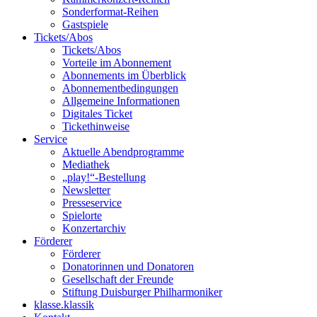
Sonderformat-Reihen
Gastspiele
Tickets/Abos
Tickets/Abos
Vorteile im Abonnement
Abonnements im Überblick
Abonnement­bedingungen
Allgemeine Informationen
Digitales Ticket
Ticket­hinweise
Service
Aktuelle Abendprogramme
Mediathek
„play!“-Bestellung
Newsletter
Presseservice
Spielorte
Konzertarchiv
Förderer
Förderer
Donatorinnen und Donatoren
Gesellschaft der Freunde
Stiftung Duisburger Philharmoniker
klasse.klassik