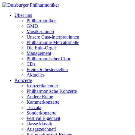
Über uns
Philharmoniker
GMD
Musiker:innen
Unsere Gast-Interpret:innen
Philharmonie Mercatorhalle
Die Eule-Orgel
Management
Philharmonischer Chor
CDs
Freie Orchesterstellen
Aktuelles
Konzerte
Konzertkalender
Philharmonische Konzerte
Andere Reihe
Kammerkonzerte
Toccata
Sonderkonzerte
Festival Eigenzeit
klasse.klassik
Ausgezeichnet!
Kammerkonzert-Reihen