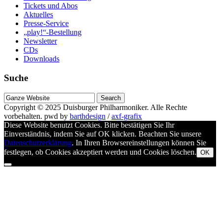
Tickets und Abos
Aktuelles
Presse-Service
„play!“-Bestellung
Newsletter
CDs
Downloads
Suche
Suche
nach
Copyright © 2025
Duisburger Philharmoniker
. Alle Rechte
vorbehalten.
pwd by
barthdesign
/
axf-grafix
Diese Website benutzt Cookies. Bitte bestätigen Sie Ihr
Einverständnis, indem Sie auf OK klicken. Beachten Sie unsere
Datenschutzerklärung
. In Ihren Browsereinstellungen können Sie
festlegen, ob Cookies akzeptiert werden und Cookies löschen.
OK