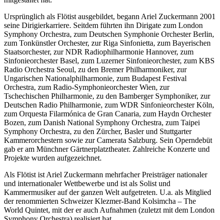
Ursprünglich als Flötist ausgebildet, begann Ariel Zuckermann 2001
seine Dirigierkarriere. Seitdem führten ihn Dirigate zum London
Symphony Orchestra, zum Deutschen Symphonie Orchester Berlin,
zum Tonkünstler Orchester, zur Riga Sinfonietta, zum Bayerischen
Staatsorchester, zur NDR Radiophilharmonie Hannover, zum
Sinfonieorchester Basel, zum Luzerner Sinfonieorchester, zum KBS
Radio Orchestra Seoul, zu den Bremer Philharmoniker, zur
Ungarischen Nationalphilharmonie, zum Budapest Festival
Orchestra, zum Radio-Symphonieorchester Wien, zur
Tschechischen Philharmonie, zu den Bamberger Symphoniker, zur
Deutschen Radio Philharmonie, zum WDR Sinfonieorchester Köln,
zum Orquesta Filarmónica de Gran Canaria, zum Haydn Orchester
Bozen, zum Danish National Symphony Orchestra, zum Taipei
Symphony Orchestra, zu den Zürcher, Basler und Stuttgarter
Kammerorchestern sowie zur Camerata Salzburg. Sein Operndebüt
gab er am Münchner Gärtnerplatztheater. Zahlreiche Konzerte und
Projekte wurden aufgezeichnet.
Als Flötist ist Ariel Zuckermann mehrfacher Preisträger nationaler
und internationaler Wettbewerbe und ist als Solist und
Kammermusiker auf der ganzen Welt aufgetreten. U.a. als Mitglied
der renommierten Schweizer Klezmer-Band Kolsimcha – The
World Quintet, mit der er auch Aufnahmen (zuletzt mit dem London
Symphony Orchestra) realisiert hat.