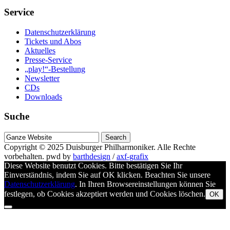
Service
Datenschutzerklärung
Tickets und Abos
Aktuelles
Presse-Service
„play!“-Bestellung
Newsletter
CDs
Downloads
Suche
Suche
nach
Copyright © 2025
Duisburger Philharmoniker
. Alle Rechte
vorbehalten.
pwd by
barthdesign
/
axf-grafix
Diese Website benutzt Cookies. Bitte bestätigen Sie Ihr
Einverständnis, indem Sie auf OK klicken. Beachten Sie unsere
Datenschutzerklärung
. In Ihren Browsereinstellungen können Sie
festlegen, ob Cookies akzeptiert werden und Cookies löschen.
OK