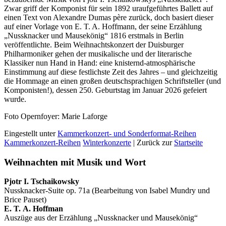
Zwar griff der Komponist für sein 1892 uraufgeführtes Ballett auf
einen Text von Alexandre Dumas père zurück, doch basiert dieser
auf einer Vorlage von E. T. A. Hoffmann, der seine Erzählung
„Nussknacker und Mausekönig“ 1816 erstmals in Berlin
veröffentlichte. Beim Weihnachtskonzert der Duisburger
Philharmoniker gehen der musikalische und der literarische
Klassiker nun Hand in Hand: eine knisternd-atmosphärische
Einstimmung auf diese festlichste Zeit des Jahres – und gleichzeitig
die Hommage an einen großen deutschsprachigen Schriftsteller (und
Komponisten!), dessen 250. Geburtstag im Januar 2026 gefeiert
wurde.
Foto Opernfoyer: Marie Laforge
Eingestellt unter
Kammerkonzert- und Sonderformat-Reihen
Kammerkonzert-Reihen
Winterkonzerte
| Zurück zur
Startseite
Weihnachten mit Musik und Wort
Pjotr I. Tschaikowsky
Nussknacker-Suite op. 71a (Bearbeitung von Isabel Mundry und
Brice Pauset)
E. T. A. Hoffman
Auszüge aus der Erzählung „Nussknacker und Mausekönig“