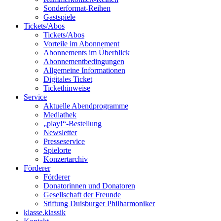
Sonderformat-Reihen
Gastspiele
Tickets/Abos
Tickets/Abos
Vorteile im Abonnement
Abonnements im Überblick
Abonnement­bedingungen
Allgemeine Informationen
Digitales Ticket
Ticket­hinweise
Service
Aktuelle Abendprogramme
Mediathek
„play!“-Bestellung
Newsletter
Presseservice
Spielorte
Konzertarchiv
Förderer
Förderer
Donatorinnen und Donatoren
Gesellschaft der Freunde
Stiftung Duisburger Philharmoniker
klasse.klassik