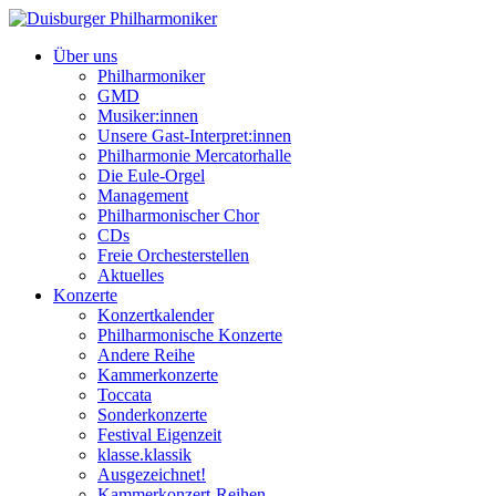
Über uns
Philharmoniker
GMD
Musiker:innen
Unsere Gast-Interpret:innen
Philharmonie Mercatorhalle
Die Eule-Orgel
Management
Philharmonischer Chor
CDs
Freie Orchesterstellen
Aktuelles
Konzerte
Konzertkalender
Philharmonische Konzerte
Andere Reihe
Kammerkonzerte
Toccata
Sonderkonzerte
Festival Eigenzeit
klasse.klassik
Ausgezeichnet!
Kammerkonzert-Reihen