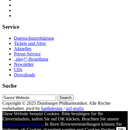
Service
Datenschutzerklärung
Tickets und Abos
Aktuelles
Presse-Service
„play!“-Bestellung
Newsletter
CDs
Downloads
Suche
Suche
nach
Copyright © 2025
Duisburger Philharmoniker
. Alle Rechte
vorbehalten.
pwd by
barthdesign
/
axf-grafix
Diese Website benutzt Cookies. Bitte bestätigen Sie Ihr
Einverständnis, indem Sie auf OK klicken. Beachten Sie unsere
Datenschutzerklärung
. In Ihren Browsereinstellungen können Sie
festlegen, ob Cookies akzeptiert werden und Cookies löschen.
OK