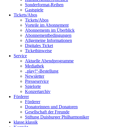
Sonderformat-Reihen
Gastspiele
Tickets/Abos
Tickets/Abos
Vorteile im Abonnement
Abonnements im Überblick
Abonnement­bedingungen
Allgemeine Informationen
Digitales Ticket
Ticket­hinweise
Service
Aktuelle Abendprogramme
Mediathek
„play!“-Bestellung
Newsletter
Presseservice
Spielorte
Konzertarchiv
Förderer
Förderer
Donatorinnen und Donatoren
Gesellschaft der Freunde
Stiftung Duisburger Philharmoniker
klasse.klassik