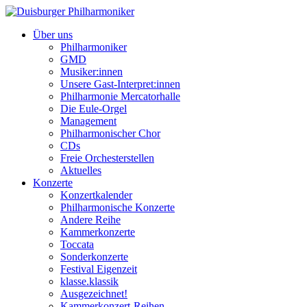
Über uns
Philharmoniker
GMD
Musiker:innen
Unsere Gast-Interpret:innen
Philharmonie Mercatorhalle
Die Eule-Orgel
Management
Philharmonischer Chor
CDs
Freie Orchesterstellen
Aktuelles
Konzerte
Konzertkalender
Philharmonische Konzerte
Andere Reihe
Kammerkonzerte
Toccata
Sonderkonzerte
Festival Eigenzeit
klasse.klassik
Ausgezeichnet!
Kammerkonzert-Reihen