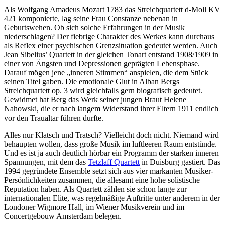
Als Wolfgang Amadeus Mozart 1783 das Streichquartett d-Moll KV
421 komponierte, lag seine Frau Constanze nebenan in
Geburtswehen. Ob sich solche Erfahrungen in der Musik
niederschlagen? Der fiebrige Charakter des Werkes kann durchaus
als Reflex einer psychischen Grenzsituation gedeutet werden. Auch
Jean Sibelius’ Quartett in der gleichen Tonart entstand 1908/1909 in
einer von Ängsten und Depressionen geprägten Lebensphase.
Darauf mögen jene „inneren Stimmen“ anspielen, die dem Stück
seinen Titel gaben. Die emotionale Glut in Alban Bergs
Streichquartett op. 3 wird gleichfalls gern biografisch gedeutet.
Gewidmet hat Berg das Werk seiner jungen Braut Helene
Nahowski, die er nach langem Widerstand ihrer Eltern 1911 endlich
vor den Traualtar führen durfte.
Alles nur Klatsch und Tratsch? Vielleicht doch nicht. Niemand wird
behaupten wollen, dass große Musik im luftleeren Raum entstünde.
Und es ist ja auch deutlich hörbar ein Programm der starken inneren
Spannungen, mit dem das
Tetzlaff Quartett
in Duisburg gastiert. Das
1994 gegründete Ensemble setzt sich aus vier markanten Musiker-
Persönlichkeiten zusammen, die allesamt eine hohe solistische
Reputation haben. Als Quartett zählen sie schon lange zur
internationalen Elite, was regelmäßige Auftritte unter anderem in der
Londoner Wigmore Hall, im Wiener Musikverein und im
Concertgebouw Amsterdam belegen.