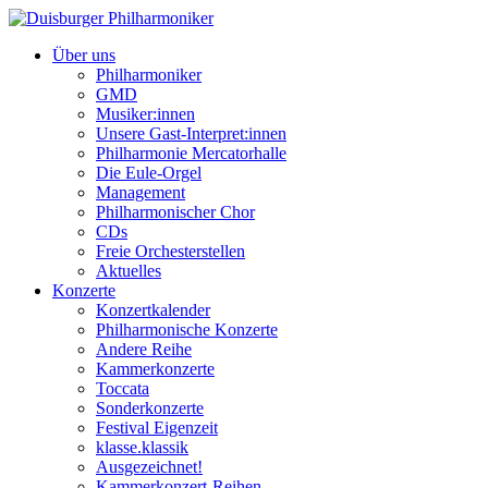
Über uns
Philharmoniker
GMD
Musiker:innen
Unsere Gast-Interpret:innen
Philharmonie Mercatorhalle
Die Eule-Orgel
Management
Philharmonischer Chor
CDs
Freie Orchesterstellen
Aktuelles
Konzerte
Konzertkalender
Philharmonische Konzerte
Andere Reihe
Kammerkonzerte
Toccata
Sonderkonzerte
Festival Eigenzeit
klasse.klassik
Ausgezeichnet!
Kammerkonzert-Reihen