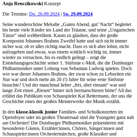
Anja Renczikowski
Konzept
Die Termine:
Do. 26.09.2024
|
So. 29.09.2024
Seine wunderschöne Melodie „Guten Abend, gut’ Nacht“ begleitet
bis heute viele Kinder ins Land der Träume, und seine „Ungarischen
Tänze“ sind weltberühmt. Kaum zu glauben, dass der große
Komponist Johannes Brahms Zweifel hatte und sich nicht immer
sicher war, ob er alles richtig macht. Dass es sich aber lohnt, nicht
aufzugeben und etwas, was einem wirklich wichtig ist, immer
wieder zu versuchen, bis es endlich gelingt – zeigt die
Entstehungsgeschichte seiner 1. Sinfonie c-Moll, die die Duisburger
Philharmoniker unter Leitung von Sebastian Ludwig spielen. Doch
wer war dieser Johannes Brahms, der zwar schon zu Lebzeiten ein
Star war und doch mehr als 20 (!) Jahre für seine erste Sinfonie
brauchte? Und der manchmal lieber „frei, aber einsam“ war und
lange Zeit einen „Riesen“ hinter sich hermarschieren hörte? All das
erfährt das Publikum von Schauspieler Kai Bettermann, der uns die
Geschichte eines der großen Meisterwerke der Musik erzählt.
In den
klasse.klassik junior
Familien- und Schulkonzerten im
Opernfoyer oder im großen Theatersaal sind die Youngster ganz nah
am Orchester! Die Duisburger Philharmoniker präsentieren mit
besonderen Gästen, Erzähler:innen, Chören, Sänger:innen und
Schauspieler:innen Orchestermärchen, große Klassiker und