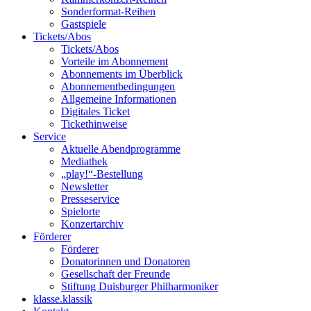
Sonderformat-Reihen
Gastspiele
Tickets/Abos
Tickets/Abos
Vorteile im Abonnement
Abonnements im Überblick
Abonnement­bedingungen
Allgemeine Informationen
Digitales Ticket
Ticket­hinweise
Service
Aktuelle Abendprogramme
Mediathek
„play!“-Bestellung
Newsletter
Presseservice
Spielorte
Konzertarchiv
Förderer
Förderer
Donatorinnen und Donatoren
Gesellschaft der Freunde
Stiftung Duisburger Philharmoniker
klasse.klassik