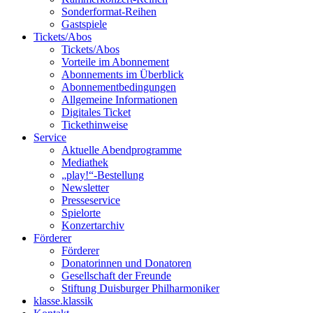
Sonderformat-Reihen
Gastspiele
Tickets/Abos
Tickets/Abos
Vorteile im Abonnement
Abonnements im Überblick
Abonnement­bedingungen
Allgemeine Informationen
Digitales Ticket
Ticket­hinweise
Service
Aktuelle Abendprogramme
Mediathek
„play!“-Bestellung
Newsletter
Presseservice
Spielorte
Konzertarchiv
Förderer
Förderer
Donatorinnen und Donatoren
Gesellschaft der Freunde
Stiftung Duisburger Philharmoniker
klasse.klassik