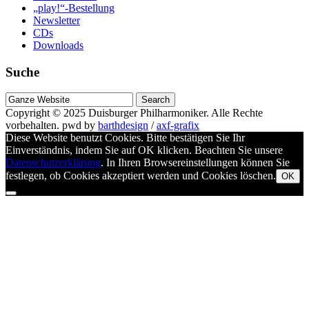
„play!“-Bestellung
Newsletter
CDs
Downloads
Suche
Suche
nach
Copyright © 2025
Duisburger Philharmoniker
. Alle Rechte
vorbehalten.
pwd by
barthdesign
/
axf-grafix
Diese Website benutzt Cookies. Bitte bestätigen Sie Ihr
Einverständnis, indem Sie auf OK klicken. Beachten Sie unsere
Datenschutzerklärung
. In Ihren Browsereinstellungen können Sie
festlegen, ob Cookies akzeptiert werden und Cookies löschen.
OK