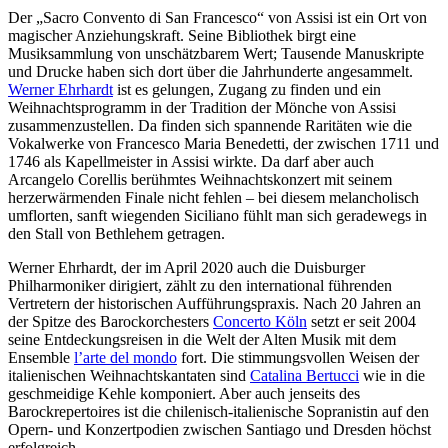
Der „Sacro Convento di San Francesco“ von Assisi ist ein Ort von
magischer Anziehungskraft. Seine Bibliothek birgt eine
Musiksammlung von unschätzbarem Wert; Tausende Manuskripte
und Drucke haben sich dort über die Jahrhunderte angesammelt.
Werner Ehrhardt
ist es gelungen, Zugang zu finden und ein
Weihnachtsprogramm in der Tradition der Mönche von Assisi
zusammenzustellen. Da finden sich spannende Raritäten wie die
Vokalwerke von Francesco Maria Benedetti, der zwischen 1711 und
1746 als Kapellmeister in Assisi wirkte. Da darf aber auch
Arcangelo Corellis berühmtes Weihnachtskonzert mit seinem
herzerwärmenden Finale nicht fehlen – bei diesem melancholisch
umflorten, sanft wiegenden Siciliano fühlt man sich geradewegs in
den Stall von Bethlehem getragen.
Werner Ehrhardt, der im April 2020 auch die Duisburger
Philharmoniker dirigiert, zählt zu den international führenden
Vertretern der historischen Aufführungspraxis. Nach 20 Jahren an
der Spitze des Barockorchesters
Concerto Köln
setzt er seit 2004
seine Entdeckungsreisen in die Welt der Alten Musik mit dem
Ensemble
l’arte del mondo
fort. Die stimmungs­vollen Weisen der
italienischen Weihnachts­kantaten sind
Catalina Bertucci
wie in die
geschmeidige Kehle komponiert. Aber auch jenseits des
Barockrepertoires ist die chilenisch-italienische Sopranistin auf den
Opern- und Konzertpodien zwischen Santiago und Dresden höchst
erfolgreich.