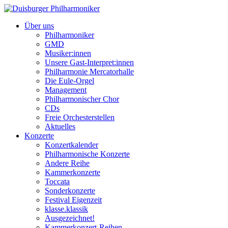
Über uns
Philharmoniker
GMD
Musiker:innen
Unsere Gast-Interpret:innen
Philharmonie Mercatorhalle
Die Eule-Orgel
Management
Philharmonischer Chor
CDs
Freie Orchesterstellen
Aktuelles
Konzerte
Konzertkalender
Philharmonische Konzerte
Andere Reihe
Kammerkonzerte
Toccata
Sonderkonzerte
Festival Eigenzeit
klasse.klassik
Ausgezeichnet!
Kammerkonzert-Reihen