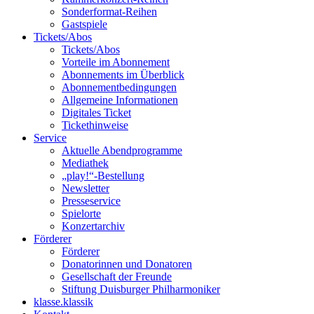
Sonderformat-Reihen
Gastspiele
Tickets/Abos
Tickets/Abos
Vorteile im Abonnement
Abonnements im Überblick
Abonnement­bedingungen
Allgemeine Informationen
Digitales Ticket
Ticket­hinweise
Service
Aktuelle Abendprogramme
Mediathek
„play!“-Bestellung
Newsletter
Presseservice
Spielorte
Konzertarchiv
Förderer
Förderer
Donatorinnen und Donatoren
Gesellschaft der Freunde
Stiftung Duisburger Philharmoniker
klasse.klassik