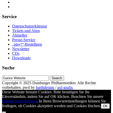
Service
Datenschutzerklärung
Tickets und Abos
Aktuelles
Presse-Service
„play!“-Bestellung
Newsletter
CDs
Downloads
Suche
Suche
nach
Copyright © 2025
Duisburger Philharmoniker
. Alle Rechte
vorbehalten.
pwd by
barthdesign
/
axf-grafix
Diese Website benutzt Cookies. Bitte bestätigen Sie Ihr
Einverständnis, indem Sie auf OK klicken. Beachten Sie unsere
Datenschutzerklärung
. In Ihren Browsereinstellungen können Sie
festlegen, ob Cookies akzeptiert werden und Cookies löschen.
OK