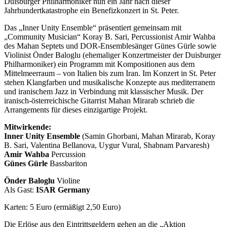
Duisburger Philharmoniker nun ein Jahr nach dieser
Jahrhundertkatastrophe ein Benefizkonzert in St. Peter.
Das „Inner Unity Ensemble“ präsentiert gemeinsam mit
„Community Musician“ Koray B. Sari, Percussionist Amir Wahba
des Mahan Septets und DOR-Ensemblesänger Günes Gürle sowie
Violinist Önder Baloglu (ehemaliger Konzertmeister der Duisburger
Philharmoniker) ein Programm mit Kompositionen aus dem
Mittelmeerraum – von Italien bis zum Iran. Im Konzert in St. Peter
stehen Klangfarben und musikalische Konzepte aus mediterranem
und iranischem Jazz in Verbindung mit klassischer Musik. Der
iranisch-österreichische Gitarrist Mahan Mirarab schrieb die
Arrangements für dieses einzigartige Projekt.
Mitwirkende:
Inner Unity Ensemble
(Samin Ghorbani, Mahan Mirarab, Koray
B. Sari, Valentina Bellanova, Uygur Vural, Shabnam Parvaresh)
Amir Wahba
Percussion
Günes Gürle
Bassbariton
Önder Baloglu
Violine
Als Gast:
ISAR Germany
Karten: 5 Euro (ermäßigt 2,50 Euro)
Die Erlöse aus den Eintrittsgeldern gehen an die „Aktion