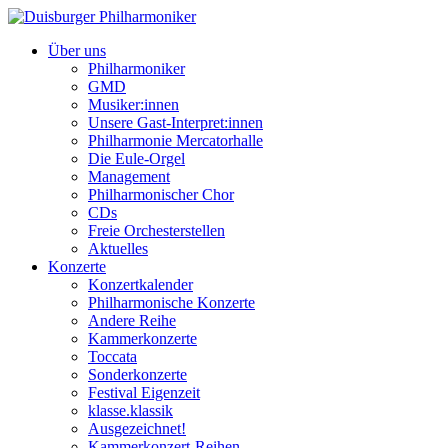
Über uns
Philharmoniker
GMD
Musiker:innen
Unsere Gast-Interpret:innen
Philharmonie Mercatorhalle
Die Eule-Orgel
Management
Philharmonischer Chor
CDs
Freie Orchesterstellen
Aktuelles
Konzerte
Konzertkalender
Philharmonische Konzerte
Andere Reihe
Kammerkonzerte
Toccata
Sonderkonzerte
Festival Eigenzeit
klasse.klassik
Ausgezeichnet!
Kammerkonzert-Reihen