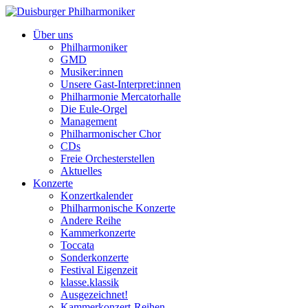
Über uns
Philharmoniker
GMD
Musiker:innen
Unsere Gast-Interpret:innen
Philharmonie Mercatorhalle
Die Eule-Orgel
Management
Philharmonischer Chor
CDs
Freie Orchesterstellen
Aktuelles
Konzerte
Konzertkalender
Philharmonische Konzerte
Andere Reihe
Kammerkonzerte
Toccata
Sonderkonzerte
Festival Eigenzeit
klasse.klassik
Ausgezeichnet!
Kammerkonzert-Reihen