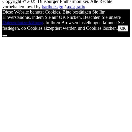
nach
Copyright © 2025
Duisburger Philharmoniker
. Alle Rechte
vorbehalten.
pwd by
barthdesign
/
axf-grafix
Diese Website benutzt Cookies. Bitte bestätigen Sie Ihr
Einverständnis, indem Sie auf OK klicken. Beachten Sie unsere
Datenschutzerklärung
. In Ihren Browsereinstellungen können Sie
festlegen, ob Cookies akzeptiert werden und Cookies löschen.
OK