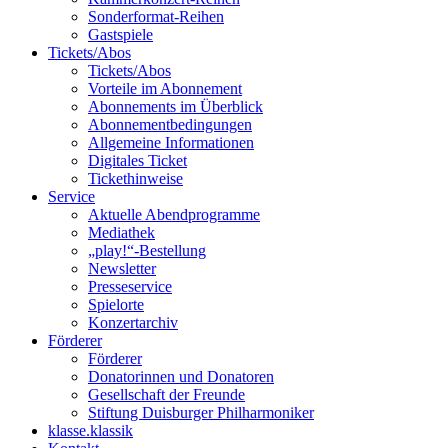
Sonderformat-Reihen
Gastspiele
Tickets/Abos
Tickets/Abos
Vorteile im Abonnement
Abonnements im Überblick
Abonnement­bedingungen
Allgemeine Informationen
Digitales Ticket
Ticket­hinweise
Service
Aktuelle Abendprogramme
Mediathek
„play!“-Bestellung
Newsletter
Presseservice
Spielorte
Konzertarchiv
Förderer
Förderer
Donatorinnen und Donatoren
Gesellschaft der Freunde
Stiftung Duisburger Philharmoniker
klasse.klassik