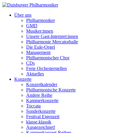
Über uns
Philharmoniker
GMD
Musiker:innen
Unsere Gast-Interpret:innen
Philharmonie Mercatorhalle
Die Eule-Orgel
Management
Philharmonischer Chor
CDs
Freie Orchesterstellen
Aktuelles
Konzerte
Konzertkalender
Philharmonische Konzerte
Andere Reihe
Kammerkonzerte
Toccata
Sonderkonzerte
Festival Eigenzeit
klasse.klassik
Ausgezeichnet!
Kammerkonzert-Reihen