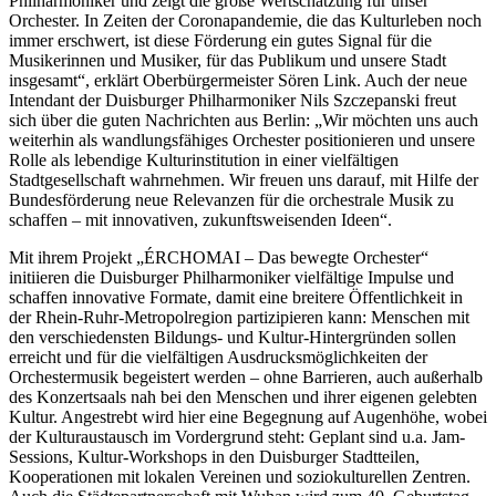
Philharmoniker und zeigt die große Wertschätzung für unser
Orchester. In Zeiten der Coronapandemie, die das Kulturleben noch
immer erschwert, ist diese Förderung ein gutes Signal für die
Musikerinnen und Musiker, für das Publikum und unsere Stadt
insgesamt“, erklärt Oberbürgermeister Sören Link. Auch der neue
Intendant der Duisburger Philharmoniker Nils Szczepanski freut
sich über die guten Nachrichten aus Berlin: „Wir möchten uns auch
weiterhin als wandlungsfähiges Orchester positionieren und unsere
Rolle als lebendige Kulturinstitution in einer vielfältigen
Stadtgesellschaft wahrnehmen. Wir freuen uns darauf, mit Hilfe der
Bundesförderung neue Relevanzen für die orchestrale Musik zu
schaffen – mit innovativen, zukunftsweisenden Ideen“.
Mit ihrem Projekt „ÉRCHOMAI – Das bewegte Orchester“
initiieren die Duisburger Philharmoniker vielfältige Impulse und
schaffen innovative Formate, damit eine breitere Öffentlichkeit in
der Rhein-Ruhr-Metropolregion partizipieren kann: Menschen mit
den verschiedensten Bildungs- und Kultur-Hintergründen sollen
erreicht und für die vielfältigen Ausdrucksmöglichkeiten der
Orchestermusik begeistert werden – ohne Barrieren, auch außerhalb
des Konzertsaals nah bei den Menschen und ihrer eigenen gelebten
Kultur. Angestrebt wird hier eine Begegnung auf Augenhöhe, wobei
der Kulturaustausch im Vordergrund steht: Geplant sind u.a. Jam-
Sessions, Kultur-Workshops in den Duisburger Stadtteilen,
Kooperationen mit lokalen Vereinen und soziokulturellen Zentren.