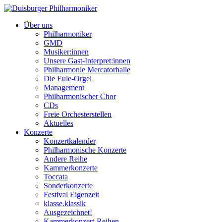
Über uns
Philharmoniker
GMD
Musiker:innen
Unsere Gast-Interpret:innen
Philharmonie Mercatorhalle
Die Eule-Orgel
Management
Philharmonischer Chor
CDs
Freie Orchesterstellen
Aktuelles
Konzerte
Konzertkalender
Philharmonische Konzerte
Andere Reihe
Kammerkonzerte
Toccata
Sonderkonzerte
Festival Eigenzeit
klasse.klassik
Ausgezeichnet!
Kammerkonzert-Reihen