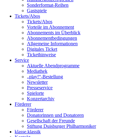
Sonderformat-Reihen
Gastspiele
Tickets/Abos
Tickets/Abos
Vorteile im Abonnement
Abonnements im Überblick
Abonnement­bedingungen
Allgemeine Informationen
Digitales Ticket
Ticket­hinweise
Service
Aktuelle Abendprogramme
Mediathek
„play!“-Bestellung
Newsletter
Presseservice
Spielorte
Konzertarchiv
Förderer
Förderer
Donatorinnen und Donatoren
Gesellschaft der Freunde
Stiftung Duisburger Philharmoniker
klasse.klassik