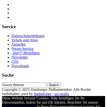
Service
Datenschutzerklärung
Tickets und Abos
Aktuelles
Presse-Service
„play!“-Bestellung
Newsletter
CDs
Downloads
Suche
Suche
nach
Copyright © 2025
Duisburger Philharmoniker
. Alle Rechte
vorbehalten.
pwd by
barthdesign
/
axf-grafix
Diese Website benutzt Cookies. Bitte bestätigen Sie Ihr
Einverständnis, indem Sie auf OK klicken. Beachten Sie unsere
Datenschutzerklärung
. In Ihren Browsereinstellungen können Sie