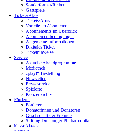
Sonderformat-Reihen
Gastspiele
Tickets/Abos
Tickets/Abos
Vorteile im Abonnement
Abonnements im Überblick
Abonnement­bedingungen
Allgemeine Informationen
Digitales Ticket
Ticket­hinweise
Service
Aktuelle Abendprogramme
Mediathek
„play!“-Bestellung
Newsletter
Presseservice
Spielorte
Konzertarchiv
Förderer
Förderer
Donatorinnen und Donatoren
Gesellschaft der Freunde
Stiftung Duisburger Philharmoniker
klasse.klassik