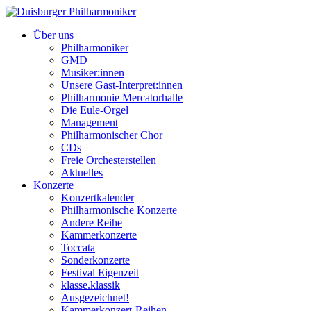
Über uns
Philharmoniker
GMD
Musiker:innen
Unsere Gast-Interpret:innen
Philharmonie Mercatorhalle
Die Eule-Orgel
Management
Philharmonischer Chor
CDs
Freie Orchesterstellen
Aktuelles
Konzerte
Konzertkalender
Philharmonische Konzerte
Andere Reihe
Kammerkonzerte
Toccata
Sonderkonzerte
Festival Eigenzeit
klasse.klassik
Ausgezeichnet!
Kammerkonzert-Reihen