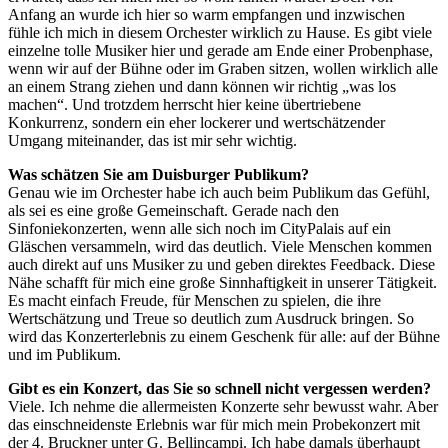
Anfang an wurde ich hier so warm empfangen und inzwischen
fühle ich mich in diesem Orchester wirklich zu Hause. Es gibt viele
einzelne tolle Musiker hier und gerade am Ende einer Probenphase,
wenn wir auf der Bühne oder im Graben sitzen, wollen wirklich alle
an einem Strang ziehen und dann können wir richtig „was los
machen“. Und trotzdem herrscht hier keine übertriebene
Konkurrenz, sondern ein eher lockerer und wertschätzender
Umgang miteinander, das ist mir sehr wichtig.
Was schätzen Sie am Duisburger Publikum?
Genau wie im Orchester habe ich auch beim Publikum das Gefühl,
als sei es eine große Gemeinschaft. Gerade nach den
Sinfoniekonzerten, wenn alle sich noch im CityPalais auf ein
Gläschen versammeln, wird das deutlich. Viele Menschen kommen
auch direkt auf uns Musiker zu und geben direktes Feedback. Diese
Nähe schafft für mich eine große Sinnhaftigkeit in unserer Tätigkeit.
Es macht einfach Freude, für Menschen zu spielen, die ihre
Wertschätzung und Treue so deutlich zum Ausdruck bringen. So
wird das Konzerterlebnis zu einem Geschenk für alle: auf der Bühne
und im Publikum.
Gibt es ein Konzert, das Sie so schnell nicht vergessen werden?
Viele. Ich nehme die allermeisten Konzerte sehr bewusst wahr. Aber
das einschneidenste Erlebnis war für mich mein Probekonzert mit
der 4. Bruckner unter G. Bellincampi. Ich habe damals überhaupt