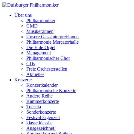
Über uns
Philharmoniker
GMD
Musiker:innen
Unsere Gast-Interpret:innen
Philharmonie Mercatorhalle
Die Eule-Orgel
Management
Philharmonischer Chor
CDs
Freie Orchesterstellen
Aktuelles
Konzerte
Konzertkalender
Philharmonische Konzerte
Andere Reihe
Kammerkonzerte
Toccata
Sonderkonzerte
Festival Eigenzeit
klasse.klassik
Ausgezeichnet!
Kammerkonzert-Reihen