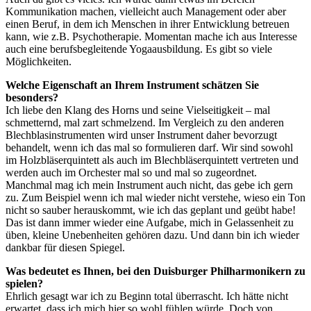
Kommunikation machen, vielleicht auch Management oder aber
einen Beruf, in dem ich Menschen in ihrer Entwicklung betreuen
kann, wie z.B. Psychotherapie. Momentan mache ich aus Interesse
auch eine berufsbegleitende Yogaausbildung. Es gibt so viele
Möglichkeiten.
Welche Eigenschaft an Ihrem Instrument schätzen Sie
besonders?
Ich liebe den Klang des Horns und seine Vielseitigkeit – mal
schmetternd, mal zart schmelzend. Im Vergleich zu den anderen
Blechblasinstrumenten wird unser Instrument daher bevorzugt
behandelt, wenn ich das mal so formulieren darf. Wir sind sowohl
im Holzbläserquintett als auch im Blechbläserquintett vertreten und
werden auch im Orchester mal so und mal so zugeordnet.
Manchmal mag ich mein Instrument auch nicht, das gebe ich gern
zu. Zum Beispiel wenn ich mal wieder nicht verstehe, wieso ein Ton
nicht so sauber herauskommt, wie ich das geplant und geübt habe!
Das ist dann immer wieder eine Aufgabe, mich in Gelassenheit zu
üben, kleine Unebenheiten gehören dazu. Und dann bin ich wieder
dankbar für diesen Spiegel.
Was bedeutet es Ihnen, bei den Duisburger Philharmonikern zu
spielen?
Ehrlich gesagt war ich zu Beginn total überrascht. Ich hätte nicht
erwartet, dass ich mich hier so wohl fühlen würde. Doch von