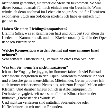
nicht damit gerechnet, hinterher die Stelle zu bekommen. So war
dieses Konzert damals für mich einfach nur ein Geschenk. Wann
würde ich denn nochmal im Leben ein so großes und für Hornisten
exponiertes Stück am Solohorn spielen? Ich habe es einfach nur
genossen.
Haben Sie einen Lieblingskomponisten?
Brahms (alles, was er geschrieben hat) und Schubert (vor allem die
Lieder, die Kammermusik und die Klaviersonaten). Und in der Oper
liebe ich Puccini sehr.
Welche Komposition würden Sie mit auf eine einsame Insel
nehmen?
Sehr schwere Entscheidung. Vermutlich etwas von Schubert!
Was tun Sie, wenn Sie nicht musizieren?
Ich mache Yoga, gehe joggen, im Sommer fahre ich viel Fahrrad
oder mache Bergtouren in den Alpen. Außerdem meditiere ich viel
und erforsche gerne menschliches Miteinander. Gerne probiere ich
auch immer wieder etwas Neues aus, wie zum Beispiel Malen oder
Klettern. Und darüber hinaus bin ich in Arbeitsgruppen im
Orchester engagiert, seit neuestem für den Klimaschutz in der
Initiative „Orchester des Wandels“.
Und nicht zu vergessen sind natürlich Spieleabende oder
Kaffeekränzchen mit meinen Freunden.