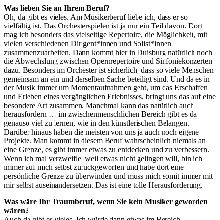
Was lieben Sie an Ihrem Beruf?
Oh, da gibt es vieles. Am Musikerberuf liebe ich, dass er so
vielfältig ist. Das Orchesterspielen ist ja nur ein Teil davon. Dort
mag ich besonders das vielseitige Repertoire, die Möglichkeit, mit
vielen verschiedenen Dirigent*innen und Solist*innen
zusammenzuarbeiten. Dann kommt hier in Duisburg natürlich noch
die Abwechslung zwischen Opernrepertoire und Sinfoniekonzerten
dazu. Besonders im Orchester ist sicherlich, dass so viele Menschen
gemeinsam an ein und derselben Sache beteiligt sind. Und da es in
der Musik immer um Momentaufnahmen geht, um das Erschaffen
und Erleben eines vergänglichen Erlebnisses, bringt uns das auf eine
besondere Art zusammen. Manchmal kann das natürlich auch
herausfordern … im zwischenmenschlichen Bereich gibt es da
genauso viel zu lernen, wie in den künstlerischen Belangen.
Darüber hinaus haben die meisten von uns ja auch noch eigene
Projekte. Man kommt in diesem Beruf wahrscheinlich niemals an
eine Grenze, es gibt immer etwas zu entdecken und zu verbessern.
Wenn ich mal verzweifle, weil etwas nicht gelingen will, bin ich
immer auf mich selbst zurückgeworfen und habe dort eine
persönliche Grenze zu überwinden und muss mich somit immer mit
mir selbst auseinandersetzen. Das ist eine tolle Herausforderung.
Was wäre Ihr Traumberuf, wenn Sie kein Musiker geworden
wären?
Auch da gibt es vieles. Ich würde dann etwas im Bereich