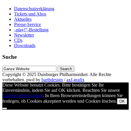
Datenschutzerklärung
Tickets und Abos
Aktuelles
Presse-Service
„play!“-Bestellung
Newsletter
CDs
Downloads
Suche
Suche
nach
Copyright © 2025
Duisburger Philharmoniker
. Alle Rechte
vorbehalten.
pwd by
barthdesign
/
axf-grafix
Diese Website benutzt Cookies. Bitte bestätigen Sie Ihr
Einverständnis, indem Sie auf OK klicken. Beachten Sie unsere
Datenschutzerklärung
. In Ihren Browsereinstellungen können Sie
festlegen, ob Cookies akzeptiert werden und Cookies löschen.
OK