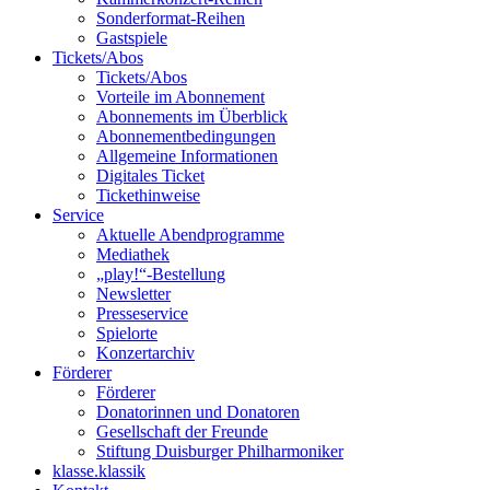
Sonderformat-Reihen
Gastspiele
Tickets/Abos
Tickets/Abos
Vorteile im Abonnement
Abonnements im Überblick
Abonnement­bedingungen
Allgemeine Informationen
Digitales Ticket
Ticket­hinweise
Service
Aktuelle Abendprogramme
Mediathek
„play!“-Bestellung
Newsletter
Presseservice
Spielorte
Konzertarchiv
Förderer
Förderer
Donatorinnen und Donatoren
Gesellschaft der Freunde
Stiftung Duisburger Philharmoniker
klasse.klassik