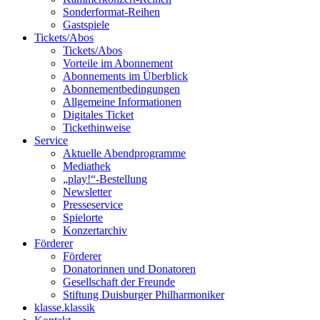
Sonderformat-Reihen
Gastspiele
Tickets/Abos
Tickets/Abos
Vorteile im Abonnement
Abonnements im Überblick
Abonnement­bedingungen
Allgemeine Informationen
Digitales Ticket
Ticket­hinweise
Service
Aktuelle Abendprogramme
Mediathek
„play!“-Bestellung
Newsletter
Presseservice
Spielorte
Konzertarchiv
Förderer
Förderer
Donatorinnen und Donatoren
Gesellschaft der Freunde
Stiftung Duisburger Philharmoniker
klasse.klassik