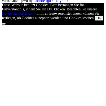
vorbehalten.
pwd by
barthdesign
/
axf-grafix
Diese Website benutzt Cookies. Bitte bestätigen Sie Ihr
Einverständnis, indem Sie auf OK klicken. Beachten Sie unsere
Datenschutzerklärung
. In Ihren Browsereinstellungen können Sie
festlegen, ob Cookies akzeptiert werden und Cookies löschen.
OK