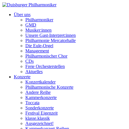
Über uns
Philharmoniker
GMD
Musiker:innen
Unsere Gast-Interpret:innen
Philharmonie Mercatorhalle
Die Eule-Orgel
Management
Philharmonischer Chor
CDs
Freie Orchesterstellen
Aktuelles
Konzerte
Konzertkalender
Philharmonische Konzerte
Andere Reihe
Kammerkonzerte
Toccata
Sonderkonzerte
Festival Eigenzeit
klasse.klassik
Ausgezeichnet!
Kammerkonzert-Reihen