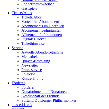
Sonderformat-Reihen
Gastspiele
Tickets/Abos
Tickets/Abos
Vorteile im Abonnement
Abonnements im Überblick
Abonnement­bedingungen
Allgemeine Informationen
Digitales Ticket
Ticket­hinweise
Service
Aktuelle Abendprogramme
Mediathek
„play!“-Bestellung
Newsletter
Presseservice
Spielorte
Konzertarchiv
Förderer
Förderer
Donatorinnen und Donatoren
Gesellschaft der Freunde
Stiftung Duisburger Philharmoniker
klasse.klassik