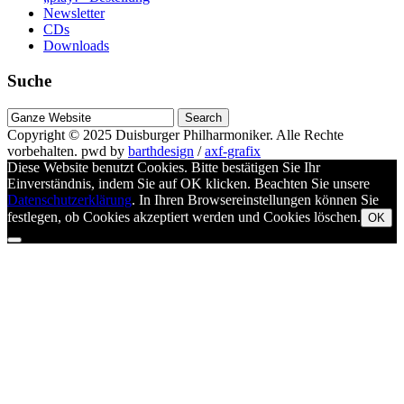
Newsletter
CDs
Downloads
Suche
Suche
nach
Copyright © 2025
Duisburger Philharmoniker
. Alle Rechte
vorbehalten.
pwd by
barthdesign
/
axf-grafix
Diese Website benutzt Cookies. Bitte bestätigen Sie Ihr
Einverständnis, indem Sie auf OK klicken. Beachten Sie unsere
Datenschutzerklärung
. In Ihren Browsereinstellungen können Sie
festlegen, ob Cookies akzeptiert werden und Cookies löschen.
OK