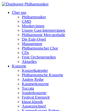
Über uns
Philharmoniker
GMD
Musiker:innen
Unsere Gast-Interpret:innen
Philharmonie Mercatorhalle
Die Eule-Orgel
Management
Philharmonischer Chor
CDs
Freie Orchesterstellen
Aktuelles
Konzerte
Konzertkalender
Philharmonische Konzerte
Andere Reihe
Kammerkonzerte
Toccata
Sonderkonzerte
Festival Eigenzeit
klasse.klassik
Ausgezeichnet!
Kammerkonzert-Reihen