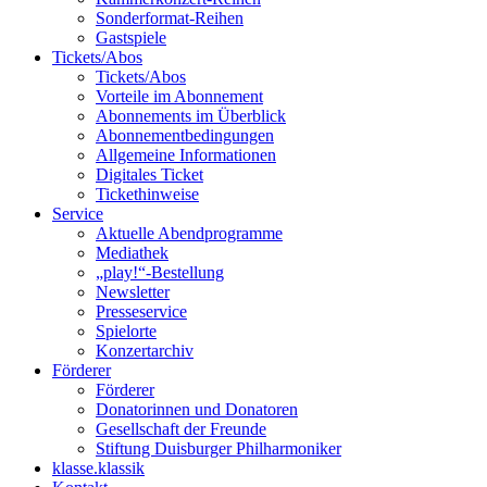
Sonderformat-Reihen
Gastspiele
Tickets/Abos
Tickets/Abos
Vorteile im Abonnement
Abonnements im Überblick
Abonnement­bedingungen
Allgemeine Informationen
Digitales Ticket
Ticket­hinweise
Service
Aktuelle Abendprogramme
Mediathek
„play!“-Bestellung
Newsletter
Presseservice
Spielorte
Konzertarchiv
Förderer
Förderer
Donatorinnen und Donatoren
Gesellschaft der Freunde
Stiftung Duisburger Philharmoniker
klasse.klassik