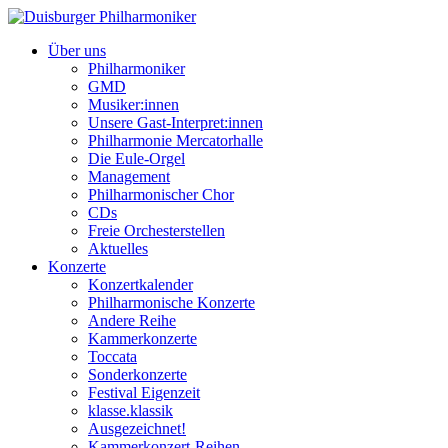
Über uns
Philharmoniker
GMD
Musiker:innen
Unsere Gast-Interpret:innen
Philharmonie Mercatorhalle
Die Eule-Orgel
Management
Philharmonischer Chor
CDs
Freie Orchesterstellen
Aktuelles
Konzerte
Konzertkalender
Philharmonische Konzerte
Andere Reihe
Kammerkonzerte
Toccata
Sonderkonzerte
Festival Eigenzeit
klasse.klassik
Ausgezeichnet!
Kammerkonzert-Reihen