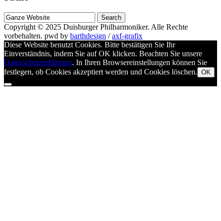
Suche
nach
Copyright © 2025
Duisburger Philharmoniker
. Alle Rechte
vorbehalten.
pwd by
barthdesign
/
axf-grafix
Diese Website benutzt Cookies. Bitte bestätigen Sie Ihr
Einverständnis, indem Sie auf OK klicken. Beachten Sie unsere
Datenschutzerklärung
. In Ihren Browsereinstellungen können Sie
festlegen, ob Cookies akzeptiert werden und Cookies löschen.
OK