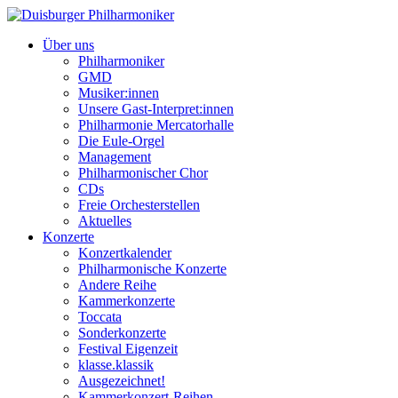
Über uns
Philharmoniker
GMD
Musiker:innen
Unsere Gast-Interpret:innen
Philharmonie Mercatorhalle
Die Eule-Orgel
Management
Philharmonischer Chor
CDs
Freie Orchesterstellen
Aktuelles
Konzerte
Konzertkalender
Philharmonische Konzerte
Andere Reihe
Kammerkonzerte
Toccata
Sonderkonzerte
Festival Eigenzeit
klasse.klassik
Ausgezeichnet!
Kammerkonzert-Reihen