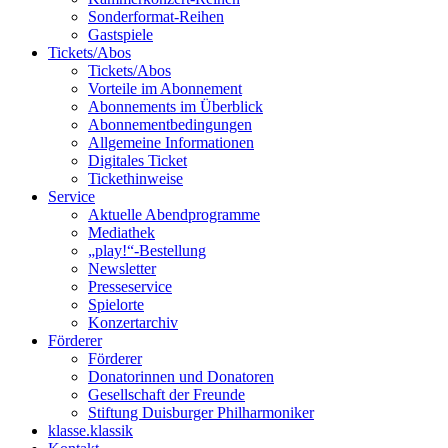
Sonderformat-Reihen
Gastspiele
Tickets/Abos
Tickets/Abos
Vorteile im Abonnement
Abonnements im Überblick
Abonnement­bedingungen
Allgemeine Informationen
Digitales Ticket
Ticket­hinweise
Service
Aktuelle Abendprogramme
Mediathek
„play!“-Bestellung
Newsletter
Presseservice
Spielorte
Konzertarchiv
Förderer
Förderer
Donatorinnen und Donatoren
Gesellschaft der Freunde
Stiftung Duisburger Philharmoniker
klasse.klassik