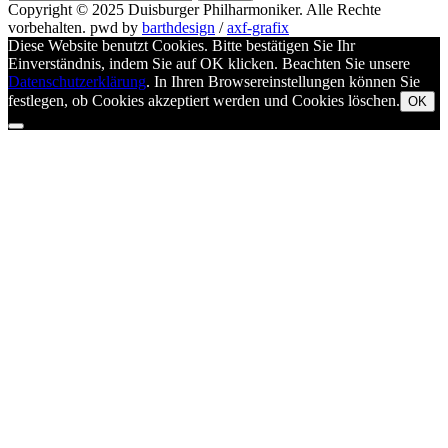
nach
Copyright © 2025
Duisburger Philharmoniker
. Alle Rechte
vorbehalten.
pwd by
barthdesign
/
axf-grafix
Diese Website benutzt Cookies. Bitte bestätigen Sie Ihr
Einverständnis, indem Sie auf OK klicken. Beachten Sie unsere
Datenschutzerklärung
. In Ihren Browsereinstellungen können Sie
festlegen, ob Cookies akzeptiert werden und Cookies löschen.
OK