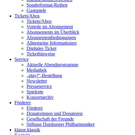
Sonderformat-Reihen
Gastspiele
Tickets/Abos
Tickets/Abos
Vorteile im Abonnement
Abonnements im Überblick
Abonnement­bedingungen
Allgemeine Informationen
Digitales Ticket
Ticket­hinweise
Service
Aktuelle Abendprogramme
Mediathek
„play!“-Bestellung
Newsletter
Presseservice
Spielorte
Konzertarchiv
Förderer
Förderer
Donatorinnen und Donatoren
Gesellschaft der Freunde
Stiftung Duisburger Philharmoniker
klasse.klassik