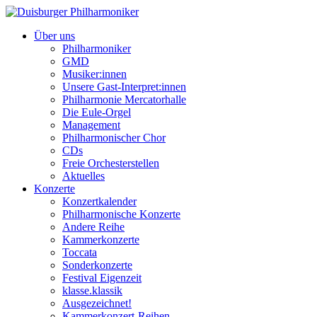
Über uns
Philharmoniker
GMD
Musiker:innen
Unsere Gast-Interpret:innen
Philharmonie Mercatorhalle
Die Eule-Orgel
Management
Philharmonischer Chor
CDs
Freie Orchesterstellen
Aktuelles
Konzerte
Konzertkalender
Philharmonische Konzerte
Andere Reihe
Kammerkonzerte
Toccata
Sonderkonzerte
Festival Eigenzeit
klasse.klassik
Ausgezeichnet!
Kammerkonzert-Reihen