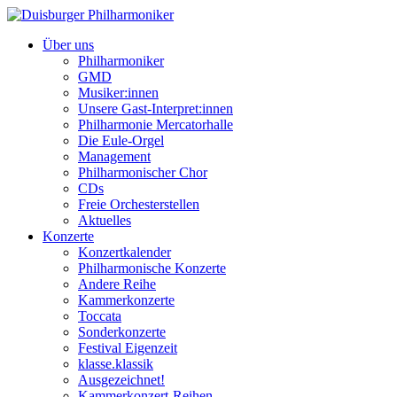
Über uns
Philharmoniker
GMD
Musiker:innen
Unsere Gast-Interpret:innen
Philharmonie Mercatorhalle
Die Eule-Orgel
Management
Philharmonischer Chor
CDs
Freie Orchesterstellen
Aktuelles
Konzerte
Konzertkalender
Philharmonische Konzerte
Andere Reihe
Kammerkonzerte
Toccata
Sonderkonzerte
Festival Eigenzeit
klasse.klassik
Ausgezeichnet!
Kammerkonzert-Reihen