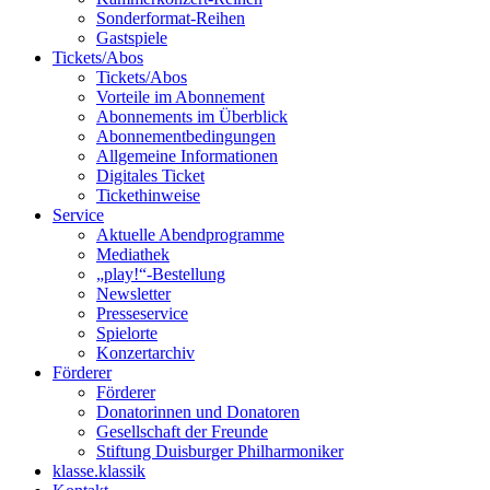
Sonderformat-Reihen
Gastspiele
Tickets/Abos
Tickets/Abos
Vorteile im Abonnement
Abonnements im Überblick
Abonnement­bedingungen
Allgemeine Informationen
Digitales Ticket
Ticket­hinweise
Service
Aktuelle Abendprogramme
Mediathek
„play!“-Bestellung
Newsletter
Presseservice
Spielorte
Konzertarchiv
Förderer
Förderer
Donatorinnen und Donatoren
Gesellschaft der Freunde
Stiftung Duisburger Philharmoniker
klasse.klassik