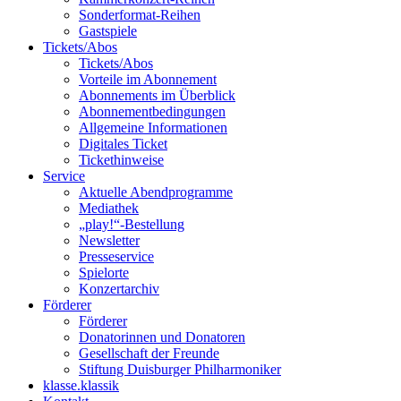
Sonderformat-Reihen
Gastspiele
Tickets/Abos
Tickets/Abos
Vorteile im Abonnement
Abonnements im Überblick
Abonnement­bedingungen
Allgemeine Informationen
Digitales Ticket
Ticket­hinweise
Service
Aktuelle Abendprogramme
Mediathek
„play!“-Bestellung
Newsletter
Presseservice
Spielorte
Konzertarchiv
Förderer
Förderer
Donatorinnen und Donatoren
Gesellschaft der Freunde
Stiftung Duisburger Philharmoniker
klasse.klassik