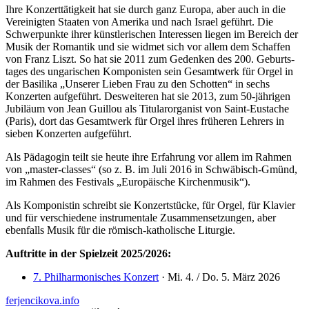
Ihre Konzerttätigkeit hat sie durch ganz Europa, aber auch in die
Vereinigten Staaten von Amerika und nach Israel geführt. Die
Schwerpunkte ihrer künstlerischen Interessen liegen im Bereich der
Musik der Romantik und sie widmet sich vor allem dem Schaffen
von Franz Liszt. So hat sie 2011 zum Gedenken des 200. Geburts­
tages des ungarischen Komponisten sein Gesamtwerk für Orgel in
der Basilika „Unserer Lieben Frau zu den Schotten“ in sechs
Konzerten aufgeführt. Desweiteren hat sie 2013, zum 50-jährigen
Jubiläum von Jean Guillou als Titularorganist von Saint-Eustache
(Paris), dort das Gesamtwerk für Orgel ihres früheren Lehrers in
sieben Konzerten aufgeführt.
Als Pädagogin teilt sie heute ihre Erfahrung vor allem im Rahmen
von „master-classes“ (so z. B. im Juli 2016 in Schwäbisch-Gmünd,
im Rahmen des Festivals „Europäische Kirchenmusik“).
Als Komponistin schreibt sie Konzertstücke, für Orgel, für Klavier
und für verschiedene instrumentale Zusammensetzungen, aber
ebenfalls Musik für die römisch-katholische Liturgie.
Auftritte in der Spielzeit 2025/2026:
7. Philharmonisches Konzert
· Mi. 4. / Do. 5. März 2026
ferjencikova.info