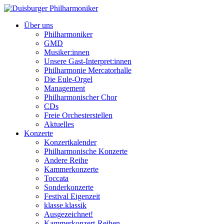
Über uns
Philharmoniker
GMD
Musiker:innen
Unsere Gast-Interpret:innen
Philharmonie Mercatorhalle
Die Eule-Orgel
Management
Philharmonischer Chor
CDs
Freie Orchesterstellen
Aktuelles
Konzerte
Konzertkalender
Philharmonische Konzerte
Andere Reihe
Kammerkonzerte
Toccata
Sonderkonzerte
Festival Eigenzeit
klasse.klassik
Ausgezeichnet!
Kammerkonzert-Reihen