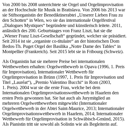
Von 2000 bis 2008 unterrichtete sie Orgel und Orgelimprovisation
an der Hochschule für Musik in Bratislava. Von 2006 bis 2013 war
sie Stiftsorganistin der Benediktinerabtei „Unserer Lieben Frau zu
den Schotten“ in Wien, wo sie das internationale Orgelfestival
„Dialogues Mystiques“ begründete und künstlerisch leitete. 2011,
anlässlich des 200. Geburtstages von Franz Liszt, hat sie die
„Wiener Franz Liszt-Gesellschaft“ gegründet, welcher sie präsidiert.
Seit 2014 ist sie „organiste co-titulaire“ an der historischen Dom
Bedos-Th. Puget Orgel der Basilika „Notre Dame des Tables“ in
Montpellier (Frankreich). Seit 2015 lebt sie in Fribourg (Schweiz).
Als Organistin hat sie mehrere Preise bei internationalen
Wettbewerben erhalten: Orgelwettbewerb in Opava (1996, 1. Preis
für Improvisation), Internationaler Wettbewerb für
Orgelimprovisation in Brünn (1997, 1. Preis für Improvisation und
Titel „Lauréat“), „Premio Valentino Bucchi“ in Rom (2003,
1. Preis). 2004 war sie die erste Frau, welche bei dem
Internationalen Orgelimprovisationswettbewerb in Haarlem den
ersten Preis gewonnen hat. Sie hat auch als Jurymitglied an
mehreren Orgelwettbewerben mitgewirkt (Internationaler
Orgelwettbewerb in der Abtei Saint-Maurice, 2013; Internationaler
Orgelimprovisationswettbewerb in Haarlem, 2014; Internationaler
Wettbewerb für Orgelimprovisation in Schwäbisch-Gmünd, 2015).
Als Pianistin tritt sie sowohl als Solistin wie als Begleiterin auf.