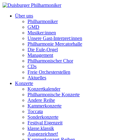
Über uns
Philharmoniker
GMD
Musiker:innen
Unsere Gast-Interpret:innen
Philharmonie Mercatorhalle
Die Eule-Orgel
Management
Philharmonischer Chor
CDs
Freie Orchesterstellen
Aktuelles
Konzerte
Konzertkalender
Philharmonische Konzerte
Andere Reihe
Kammerkonzerte
Toccata
Sonderkonzerte
Festival Eigenzeit
klasse.klassik
Ausgezeichnet!
Kammerkonzert-Reihen