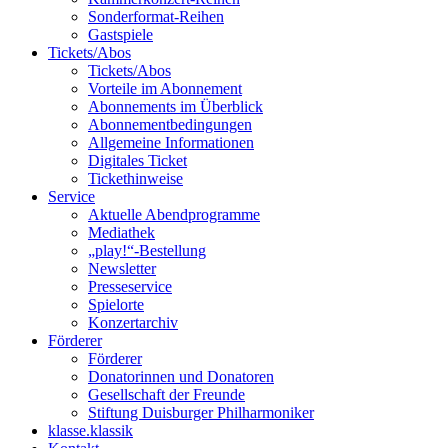
Sonderformat-Reihen
Gastspiele
Tickets/Abos
Tickets/Abos
Vorteile im Abonnement
Abonnements im Überblick
Abonnement­bedingungen
Allgemeine Informationen
Digitales Ticket
Ticket­hinweise
Service
Aktuelle Abendprogramme
Mediathek
„play!“-Bestellung
Newsletter
Presseservice
Spielorte
Konzertarchiv
Förderer
Förderer
Donatorinnen und Donatoren
Gesellschaft der Freunde
Stiftung Duisburger Philharmoniker
klasse.klassik