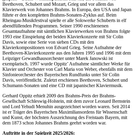
Beethoven, Schubert und Mozart, Grieg und vor allem das
Klavierwerk von Johannes Brahms. In Europa, den USA und Japan
führte er den kompletten Brahms-Sonaten-Zyklus auf. Beim
Rheingau-Musikfestival spielte er alle Solowerke Schuberts in elf
abendfüllenden Programmen. Seiner 1990 erschienenen
Gesamtaufnahme mit sämtlichen Klavierwerken von Brahms folgte
1993 eine Einspielung der beiden Klavierkonzerte mit Sir Colin
Davis, sowie eine Serie von sieben CDs mit den
Klavierkompositionen von Edvard Grieg. Seine Aufnahme der
Beethoven-Klavierkonzerte aus den Jahren 1995 und 1996 mit dem
Leipziger Gewandhausorchester unter Marek Janowski ist
exemplarisch. 1997 wurde Oppitz’ Aufnahme sämtlicher Werke für
Klavier und Orchester von Carl Maria von Weber, ebenfalls mit dem
Sinfonieorchester des Bayerischen Rundfunks unter Sir Colin
Davis, veröffentlicht. Zuletzt erschienen Beethoven, Schubert und
Schumann-Sonaten und eine CD mit japanischer Klaviermusik.
Gerhard Oppitz erhielt 2009 den Brahms-Preis der Brahms-
Gesellschaft Schleswig-Holstein, mit dem zuvor Leonard Bernstein
und Lord Yehudi Menuhin ausgezeichnet worden waren. Seit 2014
ist er Träger des Bayerischen Maximiliansordens für Wissenschaft
und Kunst, der höchsten Auszeichnung des Freistaats Bayern, mit
dem 1873 schon Johannes Brahms geehrt worden war.
Auftritte in der Spielzeit 2025/2026: