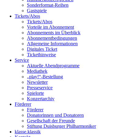
Sonderformat-Reihen
Gastspiele
Tickets/Abos
Tickets/Abos
Vorteile im Abonnement
Abonnements im Überblick
Abonnement­bedingungen
Allgemeine Informationen
Digitales Ticket
Ticket­hinweise
Service
Aktuelle Abendprogramme
Mediathek
„play!“-Bestellung
Newsletter
Presseservice
Spielorte
Konzertarchiv
Förderer
Förderer
Donatorinnen und Donatoren
Gesellschaft der Freunde
Stiftung Duisburger Philharmoniker
klasse.klassik