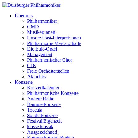
Über uns
Philharmoniker
GMD
Musiker:innen
Unsere Gast-Interpret:innen
Philharmonie Mercatorhalle
Die Eule-Orgel
Management
Philharmonischer Chor
CDs
Freie Orchesterstellen
Aktuelles
Konzerte
Konzertkalender
Philharmonische Konzerte
Andere Reihe
Kammerkonzerte
Toccata
Sonderkonzerte
Festival Eigenzeit
klasse.klassik
Ausgezeichnet!
Kammerkonzert-Reihen