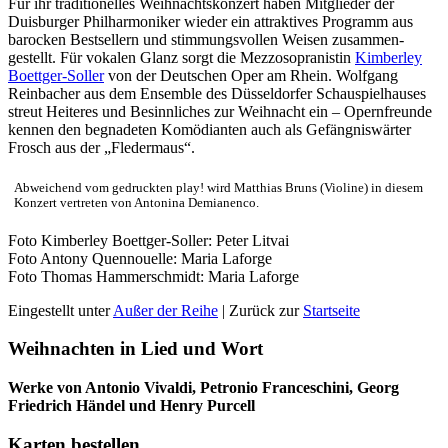
Für ihr traditionelles Weihnachts­konzert haben Mitglieder der
Duisburger Philharmoniker wieder ein attraktives Programm aus
barocken Bestsellern und stimmungsvollen Weisen zusammen­
gestellt. Für vokalen Glanz sorgt die Mezzosopranistin
Kimberley
Boettger-Soller
von der Deutschen Oper am Rhein. Wolfgang
Reinbacher aus dem Ensemble des Düsseldorfer Schauspielhauses
streut Heiteres und Besinnliches zur Weihnacht ein – Opernfreunde
kennen den begnadeten Komödianten auch als Gefängniswärter
Frosch aus der „Fledermaus“.
Abweichend vom gedruckten play! wird Matthias Bruns (Violine) in diesem
Konzert vertreten von Antonina Demianenco.
Foto Kimberley Boettger-Soller: Peter Litvai
Foto Antony Quennouelle: Maria Laforge
Foto Thomas Hammerschmidt: Maria Laforge
Eingestellt unter
Außer der Reihe
| Zurück zur
Startseite
Weihnachten in Lied und Wort
Werke von Antonio Vivaldi, Petronio Franceschini, Georg
Friedrich Händel und Henry Purcell
Karten bestellen