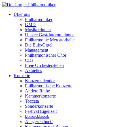
Über uns
Philharmoniker
GMD
Musiker:innen
Unsere Gast-Interpret:innen
Philharmonie Mercatorhalle
Die Eule-Orgel
Management
Philharmonischer Chor
CDs
Freie Orchesterstellen
Aktuelles
Konzerte
Konzertkalender
Philharmonische Konzerte
Andere Reihe
Kammerkonzerte
Toccata
Sonderkonzerte
Festival Eigenzeit
klasse.klassik
Ausgezeichnet!
Kammerkonzert-Reihen