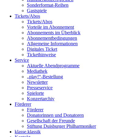
Sonderformat-Reihen
Gastspiele
Tickets/Abos
Tickets/Abos
Vorteile im Abonnement
Abonnements im Überblick
Abonnement­bedingungen
Allgemeine Informationen
Digitales Ticket
Ticket­hinweise
Service
Aktuelle Abendprogramme
Mediathek
„play!“-Bestellung
Newsletter
Presseservice
Spielorte
Konzertarchiv
Förderer
Förderer
Donatorinnen und Donatoren
Gesellschaft der Freunde
Stiftung Duisburger Philharmoniker
klasse.klassik