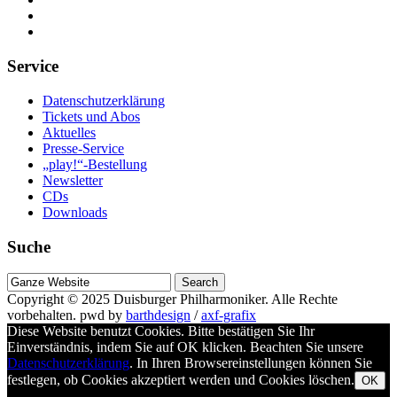
Service
Datenschutzerklärung
Tickets und Abos
Aktuelles
Presse-Service
„play!“-Bestellung
Newsletter
CDs
Downloads
Suche
Suche
nach
Copyright © 2025
Duisburger Philharmoniker
. Alle Rechte
vorbehalten.
pwd by
barthdesign
/
axf-grafix
Diese Website benutzt Cookies. Bitte bestätigen Sie Ihr
Einverständnis, indem Sie auf OK klicken. Beachten Sie unsere
Datenschutzerklärung
. In Ihren Browsereinstellungen können Sie
festlegen, ob Cookies akzeptiert werden und Cookies löschen.
OK