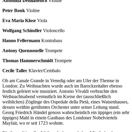
Antonina Demianenco
Violine
Peter Bonk
Violine
Eva Maria Klose
Viola
Wolfgang Schindler
Violoncello
Hanno Fellermann
Kontrabass
Antony Quennouelle
Trompete
Thomas Hammerschmidt
Trompete
Cecile Tallec
Klavier/Cembalo
Ob am Canale Grande in Venedig oder am Ufer der Themse in
London: Zu Weihnachten wurde auch im Barockzeitalter ebenso
festlich gefeiert wie musiziert. Antonio Vivaldi verbrachte den
Weihnachtsabend vermutlich im Kreise der (ausschließlich
weiblichen) Zöglinge des Ospedale della Pietà, eines Waisenhauses,
dessen weithin gerühmtes Orchester unter seiner Leitung stand.
Georg Friedrich Händel genoss wahrscheinlich ein üppiges (ein sehr
üppiges) Mahl in einem Gasthaus des Londoner Nobelviertels
Mayfair, wo er seit 1723 wohnte.