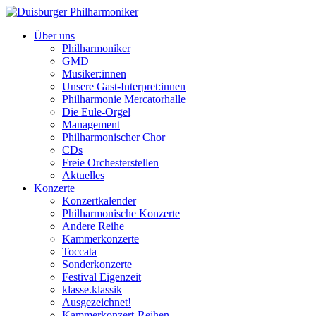
Über uns
Philharmoniker
GMD
Musiker:innen
Unsere Gast-Interpret:innen
Philharmonie Mercatorhalle
Die Eule-Orgel
Management
Philharmonischer Chor
CDs
Freie Orchesterstellen
Aktuelles
Konzerte
Konzertkalender
Philharmonische Konzerte
Andere Reihe
Kammerkonzerte
Toccata
Sonderkonzerte
Festival Eigenzeit
klasse.klassik
Ausgezeichnet!
Kammerkonzert-Reihen