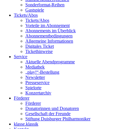
Sonderformat-Reihen
Gastspiele
Tickets/Abos
Tickets/Abos
Vorteile im Abonnement
Abonnements im Überblick
Abonnement­bedingungen
Allgemeine Informationen
Digitales Ticket
Ticket­hinweise
Service
Aktuelle Abendprogramme
Mediathek
„play!“-Bestellung
Newsletter
Presseservice
Spielorte
Konzertarchiv
Förderer
Förderer
Donatorinnen und Donatoren
Gesellschaft der Freunde
Stiftung Duisburger Philharmoniker
klasse.klassik