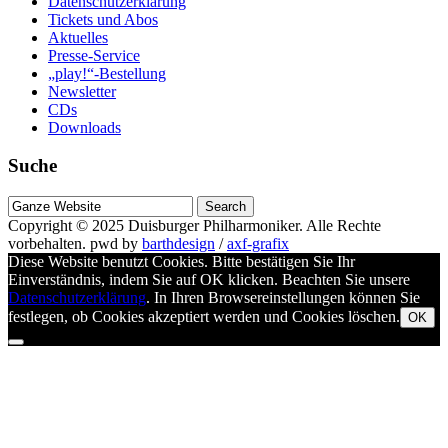
Datenschutzerklärung
Tickets und Abos
Aktuelles
Presse-Service
„play!“-Bestellung
Newsletter
CDs
Downloads
Suche
Suche
nach
Copyright © 2025
Duisburger Philharmoniker
. Alle Rechte
vorbehalten.
pwd by
barthdesign
/
axf-grafix
Diese Website benutzt Cookies. Bitte bestätigen Sie Ihr
Einverständnis, indem Sie auf OK klicken. Beachten Sie unsere
Datenschutzerklärung
. In Ihren Browsereinstellungen können Sie
festlegen, ob Cookies akzeptiert werden und Cookies löschen.
OK