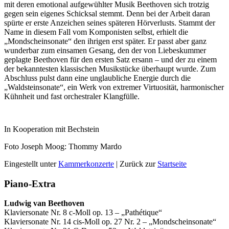
mit deren emotional aufgewühlter Musik Beethoven sich trotzig
gegen sein eigenes Schicksal stemmt. Denn bei der Arbeit daran
spürte er erste Anzeichen seines späteren Hörverlusts. Stammt der
Name in diesem Fall vom Komponisten selbst, erhielt die
„Mondscheinsonate“ den ihrigen erst später. Er passt aber ganz
wunderbar zum einsamen Gesang, den der von Liebeskummer
geplagte Beethoven für den ersten Satz ersann – und der zu einem
der bekanntesten klassischen Musikstücke überhaupt wurde. Zum
Abschluss pulst dann eine unglaubliche Energie durch die
„Waldsteinsonate“, ein Werk von extremer Virtuosität, harmonischer
Kühnheit und fast orchestraler Klangfülle.
In Kooperation mit
Bechstein
Foto Joseph Moog: Thommy Mardo
Eingestellt unter
Kammerkonzerte
| Zurück zur
Startseite
Piano-Extra
Ludwig van Beethoven
Klaviersonate Nr. 8 c-Moll op. 13 – „Pathétique“
Klaviersonate Nr. 14 cis-Moll op. 27 Nr. 2 – „Mond­schein­sonate“