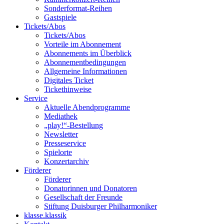
Sonderformat-Reihen
Gastspiele
Tickets/Abos
Tickets/Abos
Vorteile im Abonnement
Abonnements im Überblick
Abonnement­bedingungen
Allgemeine Informationen
Digitales Ticket
Ticket­hinweise
Service
Aktuelle Abendprogramme
Mediathek
„play!“-Bestellung
Newsletter
Presseservice
Spielorte
Konzertarchiv
Förderer
Förderer
Donatorinnen und Donatoren
Gesellschaft der Freunde
Stiftung Duisburger Philharmoniker
klasse.klassik