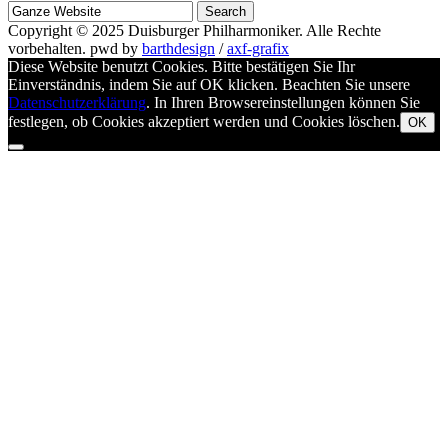
Suche
nach
Copyright © 2025
Duisburger Philharmoniker
. Alle Rechte
vorbehalten.
pwd by
barthdesign
/
axf-grafix
Diese Website benutzt Cookies. Bitte bestätigen Sie Ihr
Einverständnis, indem Sie auf OK klicken. Beachten Sie unsere
Datenschutzerklärung
. In Ihren Browsereinstellungen können Sie
festlegen, ob Cookies akzeptiert werden und Cookies löschen.
OK