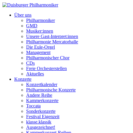
Über uns
Philharmoniker
GMD
Musiker:innen
Unsere Gast-Interpret:innen
Philharmonie Mercatorhalle
Die Eule-Orgel
Management
Philharmonischer Chor
CDs
Freie Orchesterstellen
Aktuelles
Konzerte
Konzertkalender
Philharmonische Konzerte
Andere Reihe
Kammerkonzerte
Toccata
Sonderkonzerte
Festival Eigenzeit
klasse.klassik
Ausgezeichnet!
Kammerkonzert-Reihen