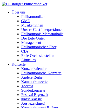
Über uns
Philharmoniker
GMD
Musiker:innen
Unsere Gast-Interpret:innen
Philharmonie Mercatorhalle
Die Eule-Orgel
Management
Philharmonischer Chor
CDs
Freie Orchesterstellen
Aktuelles
Konzerte
Konzertkalender
Philharmonische Konzerte
Andere Reihe
Kammerkonzerte
Toccata
Sonderkonzerte
Festival Eigenzeit
klasse.klassik
Ausgezeichnet!
Kammerkonzert-Reihen