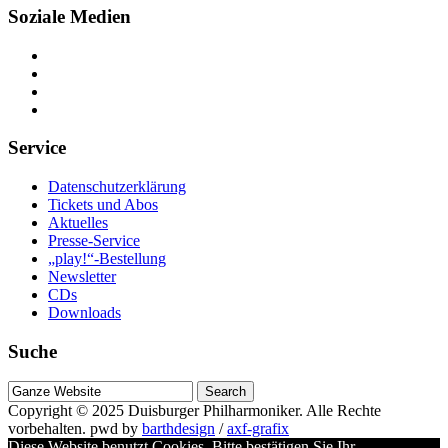
Soziale Medien
Service
Datenschutzerklärung
Tickets und Abos
Aktuelles
Presse-Service
„play!“-Bestellung
Newsletter
CDs
Downloads
Suche
Suche
nach
Copyright © 2025
Duisburger Philharmoniker
. Alle Rechte
vorbehalten.
pwd by
barthdesign
/
axf-grafix
Diese Website benutzt Cookies. Bitte bestätigen Sie Ihr