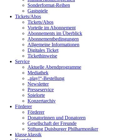
Sonderformat-Reihen
Gastspiele
Tickets/Abos
Tickets/Abos
Vorteile im Abonnement
Abonnements im Überblick
Abonnement­bedingungen
Allgemeine Informationen
Digitales Ticket
Ticket­hinweise
Service
Aktuelle Abendprogramme
Mediathek
„play!“-Bestellung
Newsletter
Presseservice
Spielorte
Konzertarchiv
Förderer
Förderer
Donatorinnen und Donatoren
Gesellschaft der Freunde
Stiftung Duisburger Philharmoniker
klasse.klassik