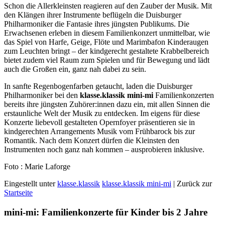
Schon die Allerkleinsten reagieren auf den Zauber der Musik. Mit
den Klängen ihrer Instrumente beflügeln die Duisburger
Philharmoniker die Fantasie ihres jüngsten Publikums. Die
Erwachsenen erleben in diesem Familienkonzert unmittelbar, wie
das Spiel von Harfe, Geige, Flöte und Marimbafon Kinderaugen
zum Leuchten bringt – der kindgerecht gestaltete Krabbelbereich
bietet zudem viel Raum zum Spielen und für Bewegung und lädt
auch die Großen ein, ganz nah dabei zu sein.
In sanfte Regenbogenfarben getaucht, laden die Duisburger
Philharmoniker bei den
klasse.klassik mini-mi
Familienkonzerten
bereits ihre jüngsten Zuhörer:innen dazu ein, mit allen Sinnen die
erstaunliche Welt der Musik zu entdecken. Im eigens für diese
Konzerte liebevoll gestalteten Opernfoyer präsentieren sie in
kindgerechten Arrangements Musik vom Frühbarock bis zur
Romantik. Nach dem Konzert dürfen die Kleinsten den
Instrumenten noch ganz nah kommen – ausprobieren inklusive.
Foto : Marie Laforge
Eingestellt unter
klasse.klassik
klasse.klassik mini-mi
| Zurück zur
Startseite
mini-mi: Familienkonzerte für Kinder bis 2 Jahre