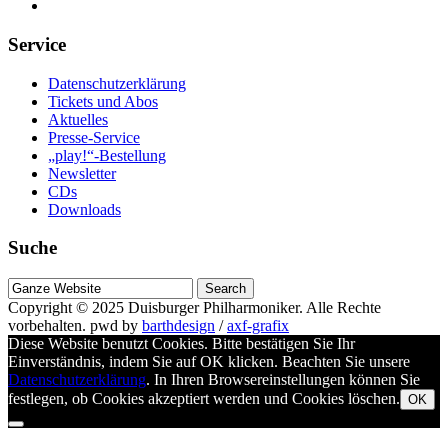
Service
Datenschutzerklärung
Tickets und Abos
Aktuelles
Presse-Service
„play!“-Bestellung
Newsletter
CDs
Downloads
Suche
Suche
nach
Copyright © 2025
Duisburger Philharmoniker
. Alle Rechte
vorbehalten.
pwd by
barthdesign
/
axf-grafix
Diese Website benutzt Cookies. Bitte bestätigen Sie Ihr
Einverständnis, indem Sie auf OK klicken. Beachten Sie unsere
Datenschutzerklärung
. In Ihren Browsereinstellungen können Sie
festlegen, ob Cookies akzeptiert werden und Cookies löschen.
OK