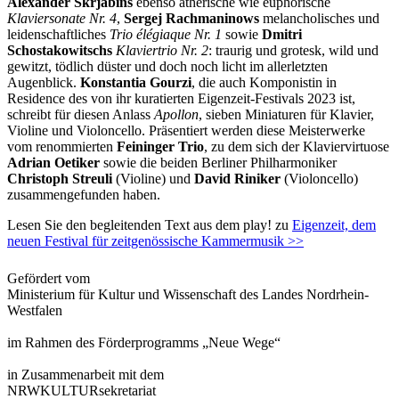
Alexander Skrjabins
ebenso ätherische wie euphorische
Klaviersonate Nr. 4
,
Sergej Rachmaninows
melancholisches und
leidenschaftliches
Trio élégiaque Nr. 1
sowie
Dmitri
Schostakowitschs
Klaviertrio Nr. 2
: traurig und grotesk, wild und
gewitzt, tödlich düster und doch noch licht im allerletzten
Augenblick.
Konstantia Gourzi
, die auch Komponistin in
Residence des von ihr kuratierten Eigenzeit-Festivals 2023 ist,
schreibt für diesen Anlass
Apollon
, sieben Miniaturen für Klavier,
Violine und Violoncello. Präsentiert werden diese Meisterwerke
vom renommierten
Feininger Trio
, zu dem sich der Klaviervirtuose
Adrian Oetiker
sowie die beiden Berliner Philharmoniker
Christoph Streuli
(Violine) und
David Riniker
(Violoncello)
zusammengefunden haben.
Lesen Sie den begleitenden Text aus dem play! zu
Eigenzeit, dem
neuen Festival für zeit­genössische Kammermusik >>
Gefördert vom
Ministerium für Kultur und Wissenschaft des Landes Nordrhein-
Westfalen
im Rahmen des Förderprogramms „Neue Wege“
in Zusammenarbeit mit dem
NRWKULTURsekretariat