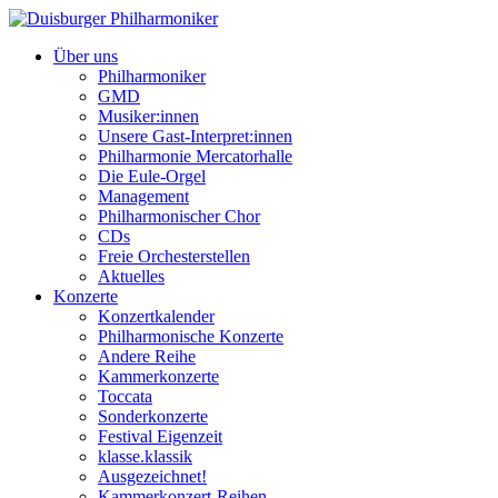
Über uns
Philharmoniker
GMD
Musiker:innen
Unsere Gast-Interpret:innen
Philharmonie Mercatorhalle
Die Eule-Orgel
Management
Philharmonischer Chor
CDs
Freie Orchesterstellen
Aktuelles
Konzerte
Konzertkalender
Philharmonische Konzerte
Andere Reihe
Kammerkonzerte
Toccata
Sonderkonzerte
Festival Eigenzeit
klasse.klassik
Ausgezeichnet!
Kammerkonzert-Reihen