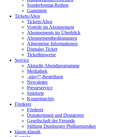
Sonderformat-Reihen
Gastspiele
Tickets/Abos
Tickets/Abos
Vorteile im Abonnement
Abonnements im Überblick
Abonnement­bedingungen
Allgemeine Informationen
Digitales Ticket
Ticket­hinweise
Service
Aktuelle Abendprogramme
Mediathek
„play!“-Bestellung
Newsletter
Presseservice
Spielorte
Konzertarchiv
Förderer
Förderer
Donatorinnen und Donatoren
Gesellschaft der Freunde
Stiftung Duisburger Philharmoniker
klasse.klassik