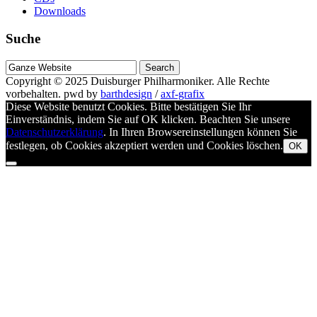
Downloads
Suche
Suche
nach
Copyright © 2025
Duisburger Philharmoniker
. Alle Rechte
vorbehalten.
pwd by
barthdesign
/
axf-grafix
Diese Website benutzt Cookies. Bitte bestätigen Sie Ihr
Einverständnis, indem Sie auf OK klicken. Beachten Sie unsere
Datenschutzerklärung
. In Ihren Browsereinstellungen können Sie
festlegen, ob Cookies akzeptiert werden und Cookies löschen.
OK