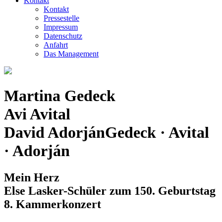
Kontakt
Kontakt
Pressestelle
Impressum
Datenschutz
Anfahrt
Das Management
Martina Gedeck
Avi Avital
David Adorján
Gedeck · Avital
· Adorján
Mein Herz
Else Lasker-Schüler zum 150. Geburtstag
8. Kammerkonzert