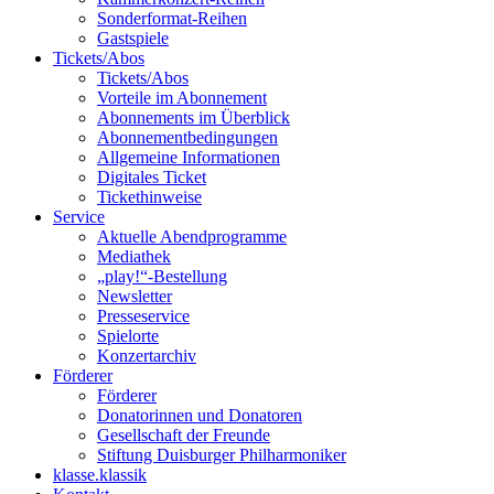
Sonderformat-Reihen
Gastspiele
Tickets/Abos
Tickets/Abos
Vorteile im Abonnement
Abonnements im Überblick
Abonnement­bedingungen
Allgemeine Informationen
Digitales Ticket
Ticket­hinweise
Service
Aktuelle Abendprogramme
Mediathek
„play!“-Bestellung
Newsletter
Presseservice
Spielorte
Konzertarchiv
Förderer
Förderer
Donatorinnen und Donatoren
Gesellschaft der Freunde
Stiftung Duisburger Philharmoniker
klasse.klassik