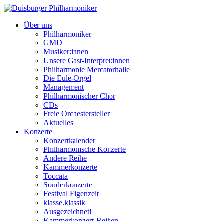
Über uns
Philharmoniker
GMD
Musiker:innen
Unsere Gast-Interpret:innen
Philharmonie Mercatorhalle
Die Eule-Orgel
Management
Philharmonischer Chor
CDs
Freie Orchesterstellen
Aktuelles
Konzerte
Konzertkalender
Philharmonische Konzerte
Andere Reihe
Kammerkonzerte
Toccata
Sonderkonzerte
Festival Eigenzeit
klasse.klassik
Ausgezeichnet!
Kammerkonzert-Reihen