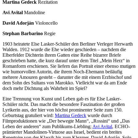
Martina Gedeck
Rezitation
Avi Avital
Mandoline
David Adorján
Violoncello
Stephan Barbarino
Regie
1903 heiratete Else Lasker-Schüler den Berliner Verleger Herwarth
Walden. 1912 wurde die Ehe wieder geschieden – nachdem die
Elberfelder Dichterin ihrem Gatten eine Reihe bizarrer Briefe
geschrieben hatte, die kurz darauf unter dem Titel „Mein Herz“ in
Romanform erschienen. Sie liefern das Portrait einer ebenso mutigen
wie humorvollen Autorin, die ihrem Noch-Ehemann beiläufig
mehrere Amouren gesteht – darunter die mit einem Erzbischof und
dem Sohn des Sultans von Marokko. Vielleicht war da am Ende
doch mehr Dichtung als Wahrheit im Spiel?
Eine Trennung von Kunst und Leben gab es für Else Lasker-
Schüler nicht. Das macht die besondere Faszination der großen
Lyrikerin aus, der hier von höchst prominenter Seite zum 150.
Geburtstag gratuliert wird:
Martina Gedeck
wurde durch
Filmproduktionen wie „Der bewegte Mann“, „Rossini“ und „Das
Leben der anderen“ zum Publikums-Liebling;
Avi Avital
, ECHO-
prämierter Mandolinen-Virtuose aus Israel, bedient ein breites
Repertoire von der Klassik bis zum Klezmer. David Adorján, Solo-