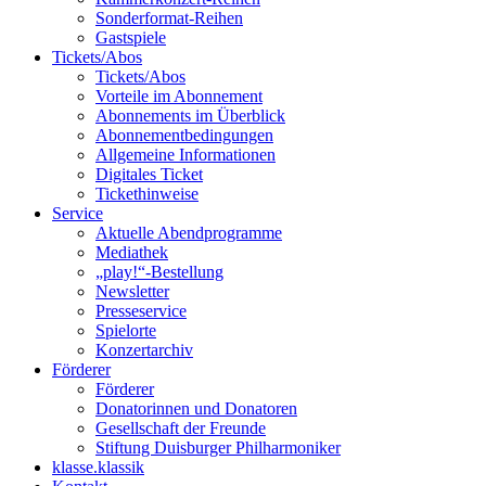
Sonderformat-Reihen
Gastspiele
Tickets/Abos
Tickets/Abos
Vorteile im Abonnement
Abonnements im Überblick
Abonnement­bedingungen
Allgemeine Informationen
Digitales Ticket
Ticket­hinweise
Service
Aktuelle Abendprogramme
Mediathek
„play!“-Bestellung
Newsletter
Presseservice
Spielorte
Konzertarchiv
Förderer
Förderer
Donatorinnen und Donatoren
Gesellschaft der Freunde
Stiftung Duisburger Philharmoniker
klasse.klassik