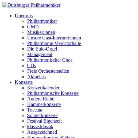
Über uns
Philharmoniker
GMD
Musiker:innen
Unsere Gast-Interpret:innen
Philharmonie Mercatorhalle
Die Eule-Orgel
Management
Philharmonischer Chor
CDs
Freie Orchesterstellen
Aktuelles
Konzerte
Konzertkalender
Philharmonische Konzerte
Andere Reihe
Kammerkonzerte
Toccata
Sonderkonzerte
Festival Eigenzeit
klasse.klassik
Ausgezeichnet!
Kammerkonzert-Reihen