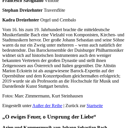
Francesco Savignano
Violone
Stephan Dreizehnter
Traversflöte
Kadra Dreizehnter
Orgel und Cembalo
Vom 16. bis zum 19. Jahrhundert brachte die mitteldeutsche
Musikerfamilie Bach eine Vielzahl von Komponisten, Kirchen- und
Stadtmusikern hervor. Der große Johann Sebastian und seine Söhne
waren da nur ein Zweig unter mehreren – wenn auch natürlich der
bedeutendste. Das Barockensemble der Duisburger Philharmoniker
widmet sich auf historischen Instrumenten auch den weniger
bekannten Vertretern der großen Dynastie und stellt ihnen
Zeitgenossen aus Österreich und Italien gegenüber. Die Altistin
Marion Eckstein ist als ausgewiesene Barock-Expertin auf der
Opernbühne und dem Konzertpodium gleicher­maßen erfolgreich;
2019 wurde sie als Professorin an die Hochschule für Musik und
Darstellende Kunst Stuttgart berufen.
Fotos: Marc Zimmermann, Kurt Steinhausen
Eingestellt unter
Außer der Reihe
| Zurück zur
Startseite
„O ewiges Feuer, o Ursprung der Liebe“
Arien und Kammermusik von Johann Sebastian Bach,