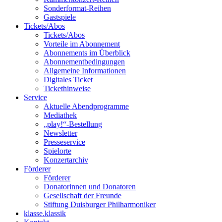
Sonderformat-Reihen
Gastspiele
Tickets/Abos
Tickets/Abos
Vorteile im Abonnement
Abonnements im Überblick
Abonnement­bedingungen
Allgemeine Informationen
Digitales Ticket
Ticket­hinweise
Service
Aktuelle Abendprogramme
Mediathek
„play!“-Bestellung
Newsletter
Presseservice
Spielorte
Konzertarchiv
Förderer
Förderer
Donatorinnen und Donatoren
Gesellschaft der Freunde
Stiftung Duisburger Philharmoniker
klasse.klassik