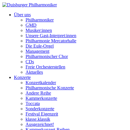
Über uns
Philharmoniker
GMD
Musiker:innen
Unsere Gast-Interpret:innen
Philharmonie Mercatorhalle
Die Eule-Orgel
Management
Philharmonischer Chor
CDs
Freie Orchesterstellen
Aktuelles
Konzerte
Konzertkalender
Philharmonische Konzerte
Andere Reihe
Kammerkonzerte
Toccata
Sonderkonzerte
Festival Eigenzeit
klasse.klassik
Ausgezeichnet!
Kammerkonzert-Reihen