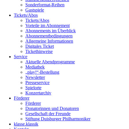
Sonderformat-Reihen
Gastspiele
Tickets/Abos
Tickets/Abos
Vorteile im Abonnement
Abonnements im Überblick
Abonnement­bedingungen
Allgemeine Informationen
Digitales Ticket
Ticket­hinweise
Service
Aktuelle Abendprogramme
Mediathek
„play!“-Bestellung
Newsletter
Presseservice
Spielorte
Konzertarchiv
Förderer
Förderer
Donatorinnen und Donatoren
Gesellschaft der Freunde
Stiftung Duisburger Philharmoniker
klasse.klassik