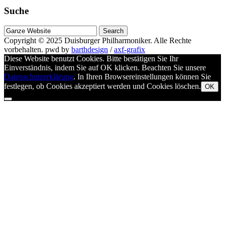
Suche
Suche
nach
Copyright © 2025
Duisburger Philharmoniker
. Alle Rechte
vorbehalten.
pwd by
barthdesign
/
axf-grafix
Diese Website benutzt Cookies. Bitte bestätigen Sie Ihr
Einverständnis, indem Sie auf OK klicken. Beachten Sie unsere
Datenschutzerklärung
. In Ihren Browsereinstellungen können Sie
festlegen, ob Cookies akzeptiert werden und Cookies löschen.
OK