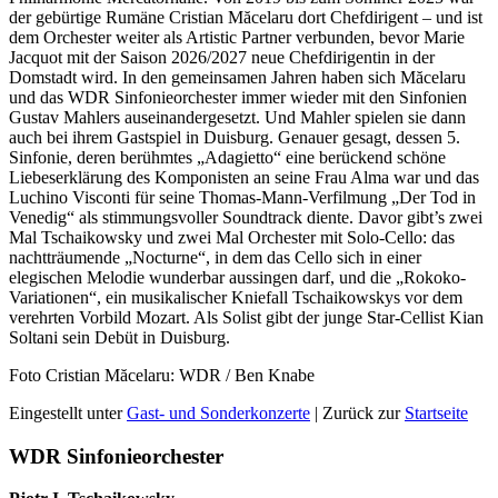
der gebürtige Rumäne Cristian Măcelaru dort Chefdirigent – und ist
dem Orchester weiter als Artistic Partner verbunden, bevor Marie
Jacquot mit der Saison 2026/2027 neue Chefdirigentin in der
Domstadt wird. In den gemeinsamen Jahren haben sich Măcelaru
und das WDR Sinfonieorchester immer wieder mit den Sinfonien
Gustav Mahlers auseinandergesetzt. Und Mahler spielen sie dann
auch bei ihrem Gastspiel in Duisburg. Genauer gesagt, dessen 5.
Sinfonie, deren berühmtes „Adagietto“ eine berückend schöne
Liebeserklärung des Komponisten an seine Frau Alma war und das
Luchino Visconti für seine Thomas-Mann-Verfilmung „Der Tod in
Venedig“ als stimmungsvoller Soundtrack diente. Davor gibt’s zwei
Mal Tschaikowsky und zwei Mal Orchester mit Solo-Cello: das
nachtträumende „Nocturne“, in dem das Cello sich in einer
elegischen Melodie wunderbar aussingen darf, und die „Rokoko-
Variationen“, ein musikalischer Kniefall Tschaikowskys vor dem
verehrten Vorbild Mozart. Als Solist gibt der junge Star-Cellist Kian
Soltani sein Debüt in Duisburg.
Foto Cristian Măcelaru: WDR / Ben Knabe
Eingestellt unter
Gast- und Sonderkonzerte
| Zurück zur
Startseite
WDR Sinfonieorchester