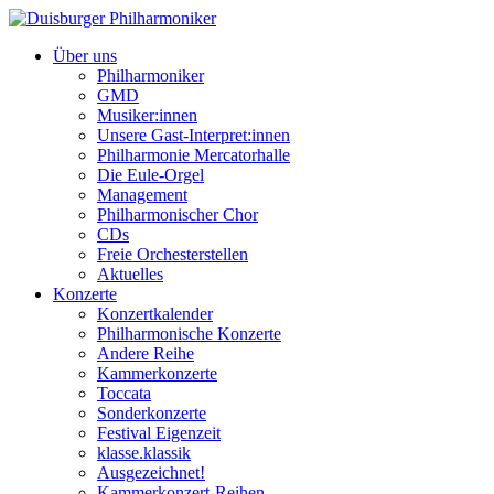
Über uns
Philharmoniker
GMD
Musiker:innen
Unsere Gast-Interpret:innen
Philharmonie Mercatorhalle
Die Eule-Orgel
Management
Philharmonischer Chor
CDs
Freie Orchesterstellen
Aktuelles
Konzerte
Konzertkalender
Philharmonische Konzerte
Andere Reihe
Kammerkonzerte
Toccata
Sonderkonzerte
Festival Eigenzeit
klasse.klassik
Ausgezeichnet!
Kammerkonzert-Reihen