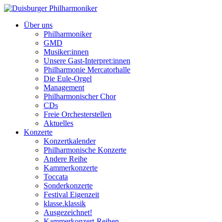
Über uns
Philharmoniker
GMD
Musiker:innen
Unsere Gast-Interpret:innen
Philharmonie Mercatorhalle
Die Eule-Orgel
Management
Philharmonischer Chor
CDs
Freie Orchesterstellen
Aktuelles
Konzerte
Konzertkalender
Philharmonische Konzerte
Andere Reihe
Kammerkonzerte
Toccata
Sonderkonzerte
Festival Eigenzeit
klasse.klassik
Ausgezeichnet!
Kammerkonzert-Reihen