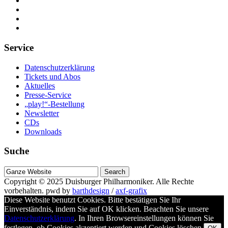
Service
Datenschutzerklärung
Tickets und Abos
Aktuelles
Presse-Service
„play!“-Bestellung
Newsletter
CDs
Downloads
Suche
Suche
nach
Copyright © 2025
Duisburger Philharmoniker
. Alle Rechte
vorbehalten.
pwd by
barthdesign
/
axf-grafix
Diese Website benutzt Cookies. Bitte bestätigen Sie Ihr
Einverständnis, indem Sie auf OK klicken. Beachten Sie unsere
Datenschutzerklärung
. In Ihren Browsereinstellungen können Sie
festlegen, ob Cookies akzeptiert werden und Cookies löschen.