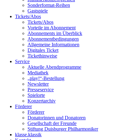
Sonderformat-Reihen
Gastspiele
Tickets/Abos
Tickets/Abos
Vorteile im Abonnement
Abonnements im Überblick
Abonnement­bedingungen
Allgemeine Informationen
Digitales Ticket
Ticket­hinweise
Service
Aktuelle Abendprogramme
Mediathek
„play!“-Bestellung
Newsletter
Presseservice
Spielorte
Konzertarchiv
Förderer
Förderer
Donatorinnen und Donatoren
Gesellschaft der Freunde
Stiftung Duisburger Philharmoniker
klasse.klassik