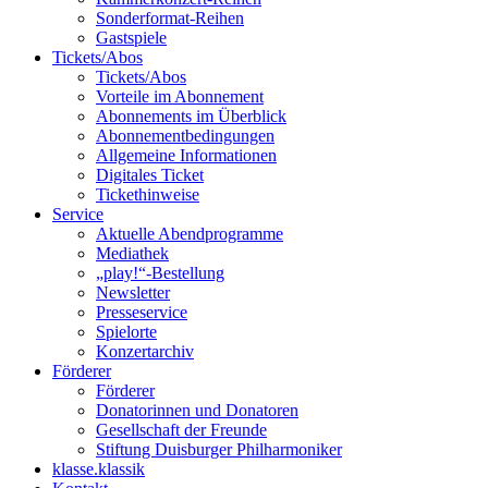
Sonderformat-Reihen
Gastspiele
Tickets/Abos
Tickets/Abos
Vorteile im Abonnement
Abonnements im Überblick
Abonnement­bedingungen
Allgemeine Informationen
Digitales Ticket
Ticket­hinweise
Service
Aktuelle Abendprogramme
Mediathek
„play!“-Bestellung
Newsletter
Presseservice
Spielorte
Konzertarchiv
Förderer
Förderer
Donatorinnen und Donatoren
Gesellschaft der Freunde
Stiftung Duisburger Philharmoniker
klasse.klassik