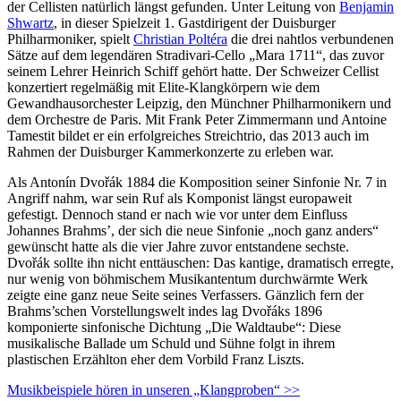
der Cellisten natürlich längst gefunden. Unter Leitung von
Benjamin
Shwartz
, in dieser Spielzeit 1. Gastdirigent der Duisburger
Philharmoniker, spielt
Christian Poltéra
die drei nahtlos verbundenen
Sätze auf dem legendären Stradivari-Cello „Mara 1711“, das zuvor
seinem Lehrer Heinrich Schiff gehört hatte. Der Schweizer Cellist
konzertiert regelmäßig mit Elite-Klangkörpern wie dem
Gewandhaus­orchester Leipzig, den Münchner Philharmonikern und
dem Orchestre de Paris. Mit Frank Peter Zimmermann und Antoine
Tamestit bildet er ein erfolgreiches Streichtrio, das 2013 auch im
Rahmen der Duisburger Kammer­konzerte zu erleben war.
Als Antonín Dvořák 1884 die Komposition seiner Sinfonie Nr. 7 in
Angriff nahm, war sein Ruf als Komponist längst europaweit
gefestigt. Dennoch stand er nach wie vor unter dem Einfluss
Johannes Brahms’, der sich die neue Sinfonie „noch ganz anders“
gewünscht hatte als die vier Jahre zuvor entstandene sechste.
Dvořák sollte ihn nicht enttäuschen: Das kantige, dramatisch erregte,
nur wenig von böhmischem Musikanten­tum durchwärmte Werk
zeigte eine ganz neue Seite seines Verfassers. Gänzlich fern der
Brahms’schen Vorstellungswelt indes lag Dvořáks 1896
komponierte sinfonische Dichtung „Die Waldtaube“: Diese
musikalische Ballade um Schuld und Sühne folgt in ihrem
plastischen Erzählton eher dem Vorbild Franz Liszts.
Musikbeispiele hören in unseren „Klangproben“ >>