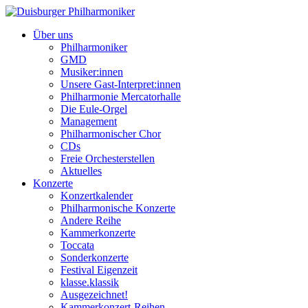
Über uns
Philharmoniker
GMD
Musiker:innen
Unsere Gast-Interpret:innen
Philharmonie Mercatorhalle
Die Eule-Orgel
Management
Philharmonischer Chor
CDs
Freie Orchesterstellen
Aktuelles
Konzerte
Konzertkalender
Philharmonische Konzerte
Andere Reihe
Kammerkonzerte
Toccata
Sonderkonzerte
Festival Eigenzeit
klasse.klassik
Ausgezeichnet!
Kammerkonzert-Reihen