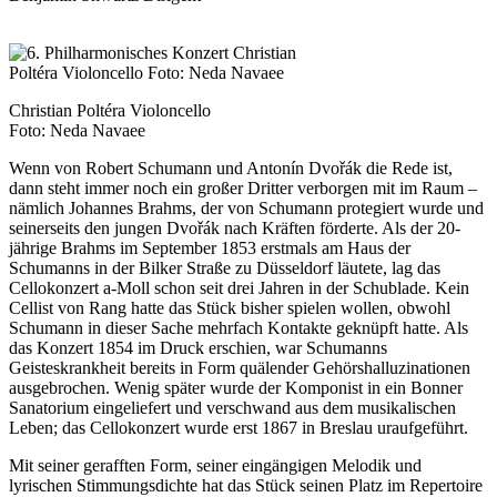
Christian Poltéra Violoncello
Foto: Neda Navaee
Wenn von Robert Schumann und Antonín Dvořák die Rede ist,
dann steht immer noch ein großer Dritter verborgen mit im Raum –
nämlich Johannes Brahms, der von Schumann protegiert wurde und
seinerseits den jungen Dvořák nach Kräften förderte. Als der 20-
jährige Brahms im September 1853 erstmals am Haus der
Schumanns in der Bilker Straße zu Düsseldorf läutete, lag das
Cellokonzert a-Moll schon seit drei Jahren in der Schublade. Kein
Cellist von Rang hatte das Stück bisher spielen wollen, obwohl
Schumann in dieser Sache mehrfach Kontakte geknüpft hatte. Als
das Konzert 1854 im Druck erschien, war Schumanns
Geisteskrankheit bereits in Form quälender Gehörshalluzinationen
ausgebrochen. Wenig später wurde der Komponist in ein Bonner
Sanatorium eingeliefert und verschwand aus dem musikalischen
Leben; das Cellokonzert wurde erst 1867 in Breslau uraufgeführt.
Mit seiner gerafften Form, seiner eingängigen Melodik und
lyrischen Stimmungsdichte hat das Stück seinen Platz im Repertoire