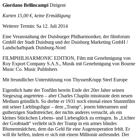
Giordano Bellincampi
Dirigent
Karten 15,00 €, keine Ermäßigung
Weiterer Termin: Sa 12. Juli 2014
Eine Veranstaltung der Duisburger Philharmoniker, der filmforum
GmbH der Stadt Duisburg und der Duisburg Marketing GmbH /
Landschaftspark Duisburg-Nord
FILMPHILHARMONIC EDITION, Film mit Genehmigung von
Roy Export Company S.A.S., Musik mit Genehmigung von Bourne
Music Co. Music Publishers
Mit freundlicher Unterstützung von
ThyssenKrupp Steel Europe
Eigentlich hatte der Tonfilm bereits Ende der 20er Jahre seinen
Siegeszug angetreten – aber Charles Chaplin misstraute dem neuen
Medium gründlich. So drehte er 1931 noch einmal einen Stummfilm
mit seiner Lieblingsfigur – dem „Tramp“, jenem bitterarmen und
gut­herzigen Stadtstreicher, der nichts anderes versucht, als ein
kleines Stückchen Lebens- und Liebesglück zu erringen. In „Lichter
der Großstadt“ verliebt sich der Tramp in ein armes blindes
Blumenmädchen, dem das Geld für eine Augenoperation fehlt. Er
will ihr helfen, indem er sich mit einem Millionär anfreundet. Der