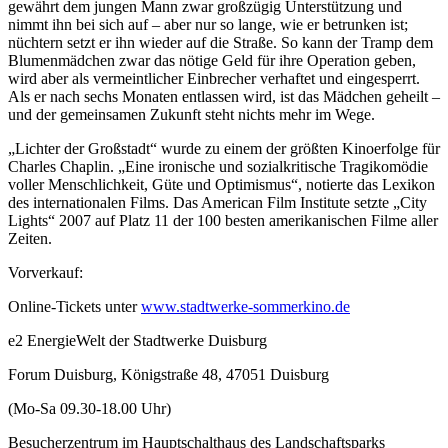
gewährt dem jungen Mann zwar großzügig Unterstützung und
nimmt ihn bei sich auf – aber nur so lange, wie er betrunken ist;
nüchtern setzt er ihn wieder auf die Straße. So kann der Tramp dem
Blumenmädchen zwar das nötige Geld für ihre Operation geben,
wird aber als vermeintlicher Einbrecher verhaftet und eingesperrt.
Als er nach sechs Monaten entlassen wird, ist das Mädchen geheilt –
und der gemeinsamen Zukunft steht nichts mehr im Wege.
„Lichter der Großstadt“ wurde zu einem der größten Kinoerfolge für
Charles Chaplin. „Eine ironische und sozialkritische Tragikomödie
voller Menschlichkeit, Güte und Optimismus“, notierte das Lexikon
des internationalen Films. Das American Film Institute setzte „City
Lights“ 2007 auf Platz 11 der 100 besten amerikanischen Filme aller
Zeiten.
Vorverkauf:
Online-Tickets unter
www.stadtwerke-sommerkino.de
e2 EnergieWelt der Stadtwerke Duisburg
Forum Duisburg, Königstraße 48, 47051 Duisburg
(Mo-Sa 09.30-18.00 Uhr)
Besucherzentrum im Hauptschalthaus des Landschaftsparks