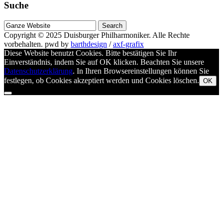
Suche
Suche
nach
Copyright © 2025
Duisburger Philharmoniker
. Alle Rechte
vorbehalten.
pwd by
barthdesign
/
axf-grafix
Diese Website benutzt Cookies. Bitte bestätigen Sie Ihr
Einverständnis, indem Sie auf OK klicken. Beachten Sie unsere
Datenschutzerklärung
. In Ihren Browsereinstellungen können Sie
festlegen, ob Cookies akzeptiert werden und Cookies löschen.
OK