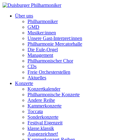
Über uns
Philharmoniker
GMD
Musiker:innen
Unsere Gast-Interpret:innen
Philharmonie Mercatorhalle
Die Eule-Orgel
Management
Philharmonischer Chor
CDs
Freie Orchesterstellen
Aktuelles
Konzerte
Konzertkalender
Philharmonische Konzerte
Andere Reihe
Kammerkonzerte
Toccata
Sonderkonzerte
Festival Eigenzeit
klasse.klassik
Ausgezeichnet!
Kammerkonzert-Reihen