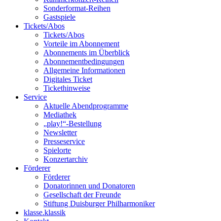
Sonderformat-Reihen
Gastspiele
Tickets/Abos
Tickets/Abos
Vorteile im Abonnement
Abonnements im Überblick
Abonnement­bedingungen
Allgemeine Informationen
Digitales Ticket
Ticket­hinweise
Service
Aktuelle Abendprogramme
Mediathek
„play!“-Bestellung
Newsletter
Presseservice
Spielorte
Konzertarchiv
Förderer
Förderer
Donatorinnen und Donatoren
Gesellschaft der Freunde
Stiftung Duisburger Philharmoniker
klasse.klassik