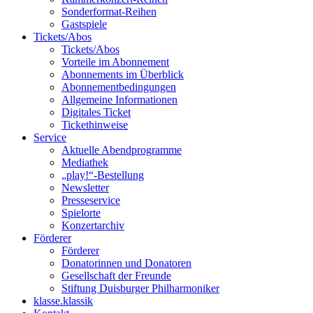
Sonderformat-Reihen
Gastspiele
Tickets/Abos
Tickets/Abos
Vorteile im Abonnement
Abonnements im Überblick
Abonnement­bedingungen
Allgemeine Informationen
Digitales Ticket
Ticket­hinweise
Service
Aktuelle Abendprogramme
Mediathek
„play!“-Bestellung
Newsletter
Presseservice
Spielorte
Konzertarchiv
Förderer
Förderer
Donatorinnen und Donatoren
Gesellschaft der Freunde
Stiftung Duisburger Philharmoniker
klasse.klassik