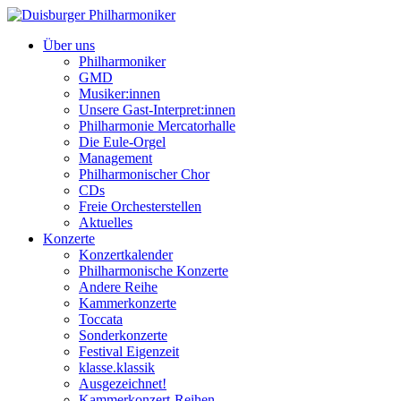
Über uns
Philharmoniker
GMD
Musiker:innen
Unsere Gast-Interpret:innen
Philharmonie Mercatorhalle
Die Eule-Orgel
Management
Philharmonischer Chor
CDs
Freie Orchesterstellen
Aktuelles
Konzerte
Konzertkalender
Philharmonische Konzerte
Andere Reihe
Kammerkonzerte
Toccata
Sonderkonzerte
Festival Eigenzeit
klasse.klassik
Ausgezeichnet!
Kammerkonzert-Reihen