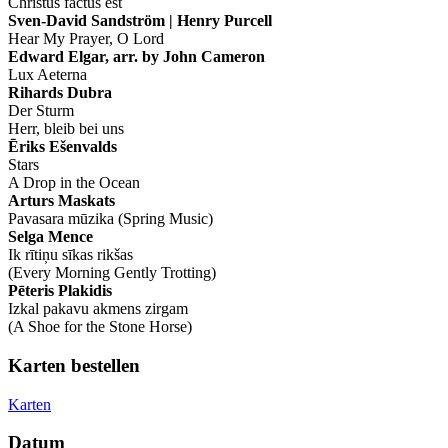
Christus factus est
Sven-David Sandström | Henry Purcell
Hear My Prayer, O Lord
Edward Elgar, arr. by John Cameron
Lux Aeterna
Rihards Dubra
Der Sturm
Herr, bleib bei uns
Ēriks Ešenvalds
Stars
A Drop in the Ocean
Arturs Maskats
Pavasara mūzika (Spring Music)
Selga Mence
Ik rītiņu sīkas rikšas
(Every Morning Gently Trotting)
Pēteris Plakidis
Izkal pakavu akmens zirgam
(A Shoe for the Stone Horse)
Karten bestellen
Karten
Datum