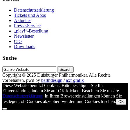
Datenschutzerklärung
Tickets und Abos
Aktuelles
Presse-Service
„play!“-Bestellung
Newsletter
CDs
Downloads
Suche
Suche
nach
Copyright © 2025
Duisburger Philharmoniker
. Alle Rechte
vorbehalten.
pwd by
barthdesign
/
axf-grafix
Diese Website benutzt Cookies. Bitte bestätigen Sie Ihr
Einverständnis, indem Sie auf OK klicken. Beachten Sie unsere
Datenschutzerklärung
. In Ihren Browsereinstellungen können Sie
festlegen, ob Cookies akzeptiert werden und Cookies löschen.
OK