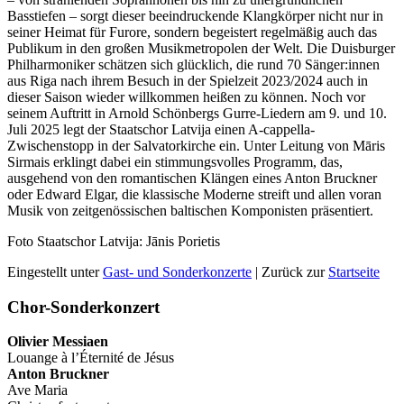
Basstiefen – sorgt dieser beeindruckende Klangkörper nicht nur in
seiner Heimat für Furore, sondern begeistert regelmäßig auch das
Publikum in den großen Musikmetropolen der Welt. Die Duisburger
Philharmoniker schätzen sich glücklich, die rund 70 Sänger:innen
aus Riga nach ihrem Besuch in der Spielzeit 2023/2024 auch in
dieser Saison wieder willkommen heißen zu können. Noch vor
seinem Auftritt in Arnold Schönbergs Gurre-Liedern am 9. und 10.
Juli 2025 legt der Staatschor Latvija einen A-cappella-
Zwischenstopp in der Salvatorkirche ein. Unter Leitung von Māris
Sirmais erklingt dabei ein stimmungsvolles Programm, das,
ausgehend von den romantischen Klängen eines Anton Bruckner
oder Edward Elgar, die klassische Moderne streift und allen voran
Musik von zeitgenössischen baltischen Komponisten präsentiert.
Foto Staatschor Latvija: Jānis Porietis
Eingestellt unter
Gast- und Sonderkonzerte
| Zurück zur
Startseite
Chor-Sonderkonzert
Olivier Messiaen
Louange à l’Éternité de Jésus
Anton Bruckner
Ave Maria