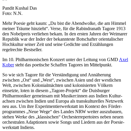
Pandit Kushal Das
Foto: N.N.
Mehr Poesie geht kaum: „Du bist die Abendwolke, die am Himmel
meiner Träume hinzieht“. Verse, für die Rabindranath Tagore 1913
den Nobelpreis verliehen bekam. In den ersten Jahren der Weimarer
Republik war der Inder der bekannteste Botschafter orientalischer
Hochkultur seiner Zeit und seine Gedichte und Erzählungen
regelrechte Bestseller.
Im 10. Philharmonischen Konzert unter der Leitung von GMD
Axel
Kober
steht das poetische Schaffen Tagores im Mittelpunkt.
So wie sich Tagore für die Verständigung und Annäherung
zwischen „Ost“ und „West“, zwischen Asien und der westlichen
Welt, zwischen Kolonialmächten und kolonisierten Völkern
einsetzte, loten in diesem „Tagore-Projekt“ die Duisburger
Philharmoniker gemeinsam mit Musiker:innen aus Indien Kultur­
achsen zwischen Indien und Europa als trans­kulturelles Netzwerk
neu aus. Um ihre Experimentier­werkstatt im Kontext des Förder­
programmes „Neue Wege“ des Landes NRW weiter auszubauen,
stehen Werke des „klassischen“ Orchester­repertoires neben neuen
orchestralen Adaptionen sowie Songs und Liedern aus der Poesie­
werkstatt Indiens.