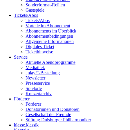
Sonderformat-Reihen
Gastspiele
Tickets/Abos
Tickets/Abos
Vorteile im Abonnement
Abonnements im Überblick
Abonnement­bedingungen
Allgemeine Informationen
Digitales Ticket
Ticket­hinweise
Service
Aktuelle Abendprogramme
Mediathek
„play!“-Bestellung
Newsletter
Presseservice
Spielorte
Konzertarchiv
Förderer
Förderer
Donatorinnen und Donatoren
Gesellschaft der Freunde
Stiftung Duisburger Philharmoniker
klasse.klassik