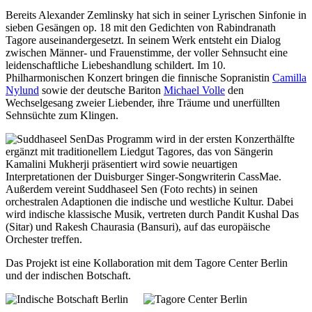
Bereits Alexander Zemlinsky hat sich in seiner Lyrischen Sinfonie in
sieben Gesängen op. 18 mit den Gedichten von Rabindranath
Tagore auseinandergesetzt. In seinem Werk entsteht ein Dialog
zwischen Männer- und Frauenstimme, der voller Sehnsucht eine
leidenschaftliche Liebeshandlung schildert. Im 10.
Philharmonischen Konzert bringen die finnische Sopranistin
Camilla
Nylund
sowie der deutsche Bariton
Michael Volle
den
Wechselgesang zweier Liebender, ihre Träume und unerfüllten
Sehnsüchte zum Klingen.
Das Programm wird in der ersten Konzerthälfte
ergänzt mit traditionellem Liedgut Tagores, das von Sängerin
Kamalini Mukherji präsentiert wird sowie neuartigen
Interpretationen der Duisburger Singer-Songwriterin CassMae.
Außerdem vereint Suddhaseel Sen (Foto rechts) in seinen
orchestralen Adaptionen die indische und westliche Kultur. Dabei
wird indische klassische Musik, vertreten durch Pandit Kushal Das
(Sitar) und Rakesh Chaurasia (Bansuri), auf das europäische
Orchester treffen.
Das Projekt ist eine Kollaboration mit dem Tagore Center Berlin
und der indischen Botschaft.