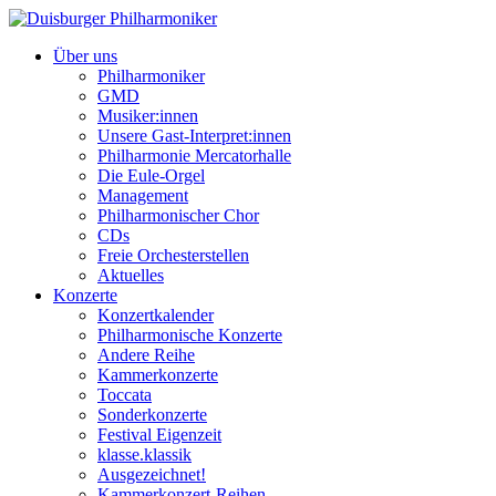
Über uns
Philharmoniker
GMD
Musiker:innen
Unsere Gast-Interpret:innen
Philharmonie Mercatorhalle
Die Eule-Orgel
Management
Philharmonischer Chor
CDs
Freie Orchesterstellen
Aktuelles
Konzerte
Konzertkalender
Philharmonische Konzerte
Andere Reihe
Kammerkonzerte
Toccata
Sonderkonzerte
Festival Eigenzeit
klasse.klassik
Ausgezeichnet!
Kammerkonzert-Reihen