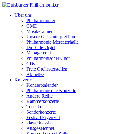
Über uns
Philharmoniker
GMD
Musiker:innen
Unsere Gast-Interpret:innen
Philharmonie Mercatorhalle
Die Eule-Orgel
Management
Philharmonischer Chor
CDs
Freie Orchesterstellen
Aktuelles
Konzerte
Konzertkalender
Philharmonische Konzerte
Andere Reihe
Kammerkonzerte
Toccata
Sonderkonzerte
Festival Eigenzeit
klasse.klassik
Ausgezeichnet!
Kammerkonzert-Reihen