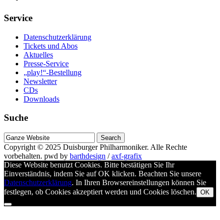
Service
Datenschutzerklärung
Tickets und Abos
Aktuelles
Presse-Service
„play!“-Bestellung
Newsletter
CDs
Downloads
Suche
Suche
nach
Copyright © 2025
Duisburger Philharmoniker
. Alle Rechte
vorbehalten.
pwd by
barthdesign
/
axf-grafix
Diese Website benutzt Cookies. Bitte bestätigen Sie Ihr
Einverständnis, indem Sie auf OK klicken. Beachten Sie unsere
Datenschutzerklärung
. In Ihren Browsereinstellungen können Sie
festlegen, ob Cookies akzeptiert werden und Cookies löschen.
OK