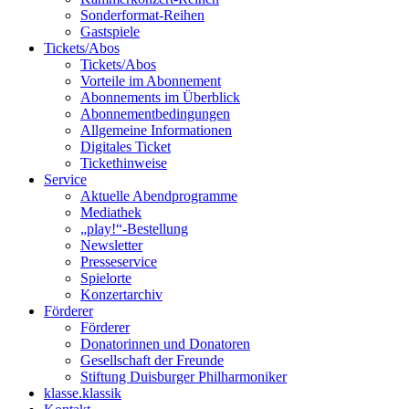
Sonderformat-Reihen
Gastspiele
Tickets/Abos
Tickets/Abos
Vorteile im Abonnement
Abonnements im Überblick
Abonnement­bedingungen
Allgemeine Informationen
Digitales Ticket
Ticket­hinweise
Service
Aktuelle Abendprogramme
Mediathek
„play!“-Bestellung
Newsletter
Presseservice
Spielorte
Konzertarchiv
Förderer
Förderer
Donatorinnen und Donatoren
Gesellschaft der Freunde
Stiftung Duisburger Philharmoniker
klasse.klassik