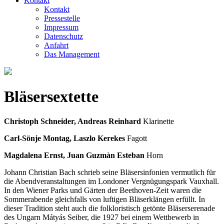
Kontakt
Kontakt
Pressestelle
Impressum
Datenschutz
Anfahrt
Das Management
Bläsersextette
Christoph Schneider, Andreas Reinhard
Klarinette
Carl-Sönje Montag, Laszlo Kerekes
Fagott
Magdalena Ernst, Juan Guzmàn Esteban
Horn
Johann Christian Bach schrieb seine Bläser­sinfonien vermutlich für
die Abendveranstaltungen im Londoner Vergnügungspark Vauxhall.
In den Wiener Parks und Gärten der Beethoven-Zeit waren die
Sommerabende gleichfalls von luftigen Bläserklängen erfüllt. In
dieser Tradition steht auch die folkloristisch getönte Bläserserenade
des Ungarn Mátyás Seiber, die 1927 bei einem Wettbewerb in